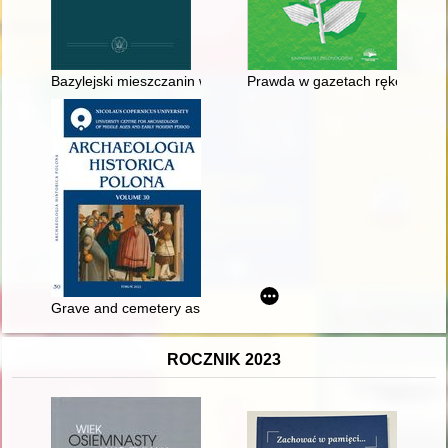
Bazylejski mieszczanin w Rzeczypospolitej Obojga Narodów -
Prawda w gazetach rękopiśmien
Grave and cemetery as a manifestation of social behaviours :
ROCZNIK 2023