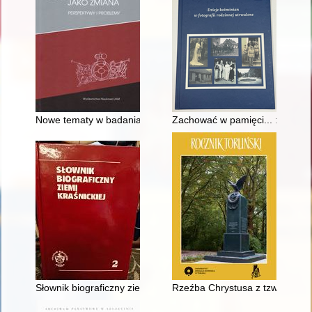
Nowe tematy w badaniach nad epoką saską (historia polityczn
Zachować w pamięci... : dzieje 
Słownik biograficzny ziemi kraśnickiej. [T.] 2
Rzeźba Chrystusa z tzw. kaplicy