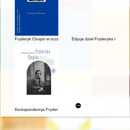
Fryderyk Chopin w oczach Rosjan. Antologia. Friderik źopen g
Edycje dzieł Fryderyka Chopina
Korespondencja Fryderyka Chopina. T. 3 cz. 2,