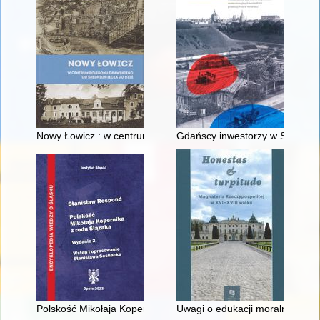
Nowy Łowicz : w centrum poligonu drawskiego od średniowiecz
Gdańscy inwestorzy w Sopocie :
Polskość Mikołaja Kopernika z rodu Ślązaka
Uwagi o edukacji moralnej synó