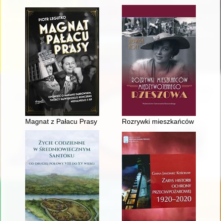
Magnat z Pałacu Prasy : opowieść o Marianie Dąbrowskim, tw
Rozrywki mieszkańców między