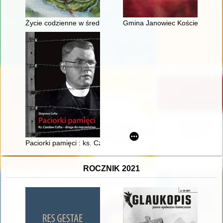
Życie codzienne w średniowiecznym Santoku : od drugiej połow
Gmina Janowiec Kościelny : zar
Paciorki pamięci : ks. Czesław Cofta - droga do męczeństwa
ROCZNIK 2021