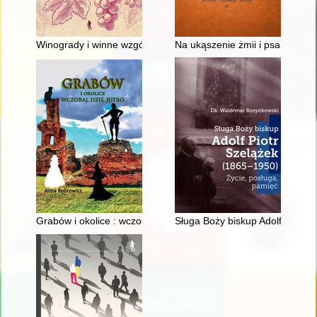
Winogrady i winne wzgórza : uprawa i produkcja wina na śred
Na ukąszenie żmii i psa wście
Grabów i okolice : wczoraj, dziś, jutro
Sługa Boży biskup Adolf Piotr S