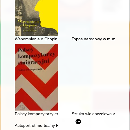
Wspomnienia o Chopinie. Cz. 1
Topos narodowy w muzyce polski
Polscy kompozytorzy emigracyjni. Szkice i interpretacje
Sztuka wiolonczelowa w polskiej
Autoportret mortualny Fryderyka Chopina. Próba analizy stylis