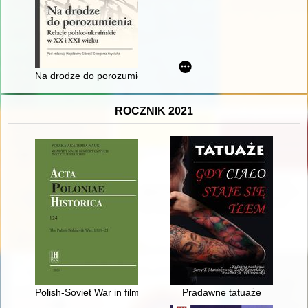
Na drodze do porozumienia : relacje polsko-ukraińskie w XX i 
ROCZNIK 2021
Polish-Soviet War in film and cinema : a new persperctive base
Pradawne tatuaże