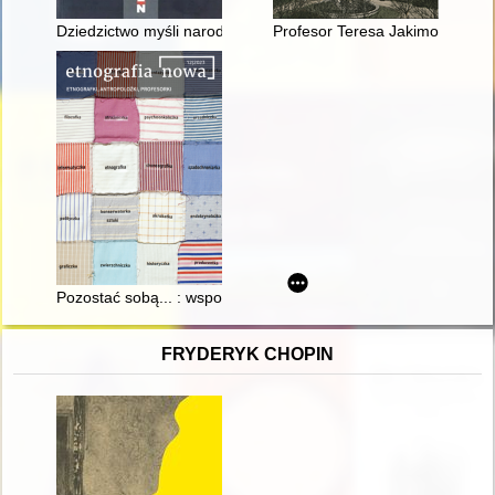
Dziedzictwo myśli narodowej
Profesor Teresa Jakimowicz : p
Pozostać sobą... : wspomnienie o dyrektorze Janie Witoldzie S
FRYDERYK CHOPIN