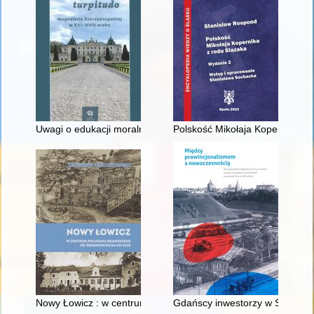
Uwagi o edukacji moralnej synów szlacheckich w XVI-wiecznej 
Polskość Mikołaja Kopernika z 
Nowy Łowicz : w centrum poligonu drawskiego od średniowiecz
Gdańscy inwestorzy w Sopocie :