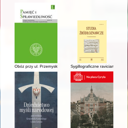
Obóz przy ul. Przemysłowej w Łodzi i powojenne rozliczenia z j
Sygillograficzne raviciana ze z