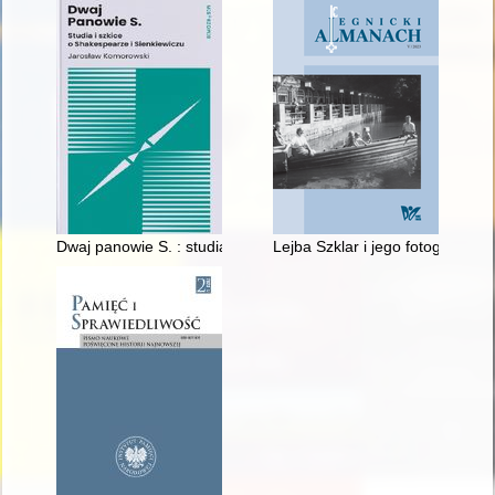
Dwaj panowie S. : studia i szkice o Shakespearze i Sienkiewic
Lejba Szklar i jego fotografie L