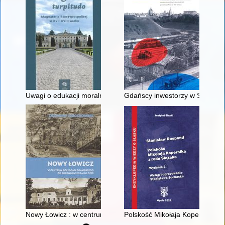
Uwagi o edukacji moralnej synów szlacheckich w XVI-wiecznej 
Gdańscy inwestorzy w Sopocie :
Nowy Łowicz : w centrum poligonu drawskiego od średniowiecz
Polskość Mikołaja Kopernika z 