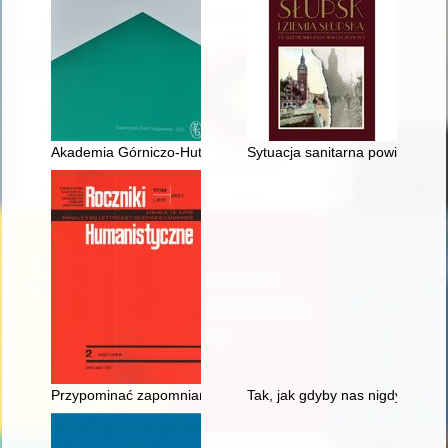
Akademia Górniczo-Hutnicza, Wydział Metali Nieżelaznych. K
Sytuacja sanitarna powiatu słu
Przypominać zapomniane, odkrywać nieznane - recenzja]
Tak, jak gdyby nas nigdy nie by