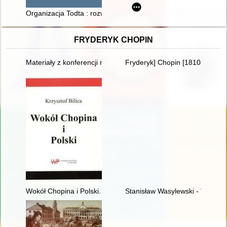
Organizacja Todta : rozwój i zakres działalności w latach 1940
FRYDERYK CHOPIN
Materiały z konferencji naukowej "Twórczość naukowa i muzyc
Fryderyk] Chopin [1810-1849]. 
Wokół Chopina i Polski. Siedem szkiców
Stanisław Wasylewski - "opolan