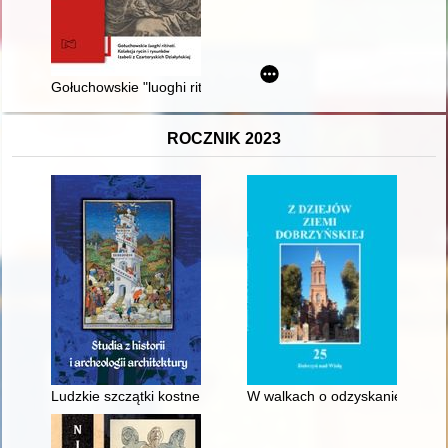
Gołuchowskie "luoghi ritirati" : kolekcja rycin i rysunków Izabeli
ROCZNIK 2023
Ludzkie szczątki kostne odkryte w latach 2015-2016 przy goty
W walkach o odzyskanie niepodl