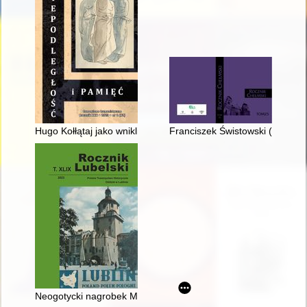
Hugo Kołłątaj jako wnikliwy obserwator europejskiej sceny poli
Franciszek Świstowski (1932-2
Neogotycki nagrobek Mikołaja i Juliana Dymowskich : przedstawi