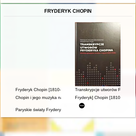
FRYDERYK CHOPIN
Fryderyk Chopin [1810-1949] wśród Polaków na obczyźnie
Transkrypcje utworów Fryderyka
Chopin i jego muzyka na Dolnym Śląsku" - wystawa w Archi
Fryderyk] Chopin [1810-1849]
Paryskie światy Fryderyka Chopina [1810-1849]