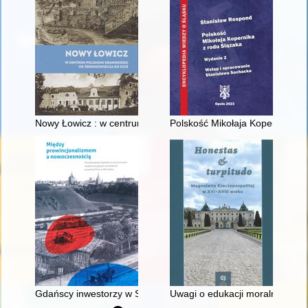
Nowy Łowicz : w centrum poligonu drawskiego od średniowiecz
Polskość Mikołaja Kopernika z 
Gdańscy inwestorzy w Sopocie : prestiż finansowy i towarzyski
Uwagi o edukacji moralnej synó