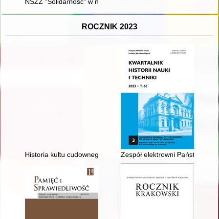
NSZZ "Solidarność" w narracjach profesjonalistów i uczestnik
ROCZNIK 2023
Historia kultu cudownego wizerunku Matki Bożej w Pszowie
Zespół elektrowni Państwowej 