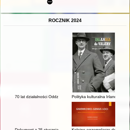
ROCZNIK 2024
70 lat działalności Oddziału Stowarzyszenia Inżynierów i Tec
Polityka kulturalna Irlandii w la
Dokument z 25 stycznia 1479 r. : Berlin, 25 stycznia 1479 r. : B
Kolejne egzemplarze denarów g