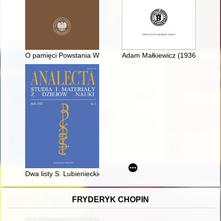
O pamięci Powstania Warszawskiego w przeddzień 80. rocznic
Adam Małkiewicz (1936-2021) : 
Dwa listy S. Lubienieckiego do Wiszowatego = Two letters from
FRYDERYK CHOPIN