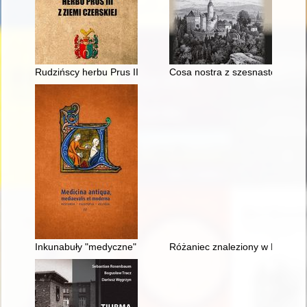
Rudzińscy herbu Prus III z ziemi ciechanowskiej w archiwaliach
Cosa nostra z szesnastowiecznyc
Inkunabuły "medyczne" w zbiorze inkunabułów Biblioteki PAU 
Różaniec znaleziony w Katyniu