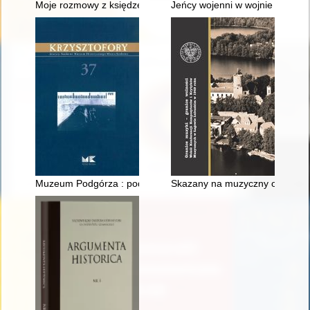
Moje rozmowy z księdzem Władysławem Rączką
Jeńcy wojenni w wojnie polsko-b
Muzeum Podgórza : podsumowanie realizacji
Skazany na muzyczny ostracyzm 