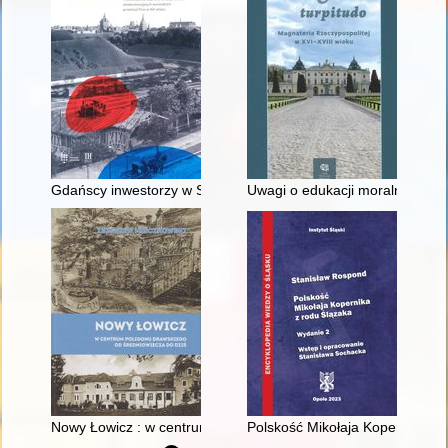
Gdańscy inwestorzy w Sopocie : prestiż finansowy i towarzyski
Uwagi o edukacji moralnej synó
Nowy Łowicz : w centrum poligonu drawskiego od średniowiecz
Polskość Mikołaja Kopernika z 