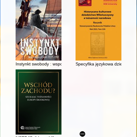
Instynkt swobody : wspomnienia z Polski 1939-1961
Specyfika językowa dziewiętnas