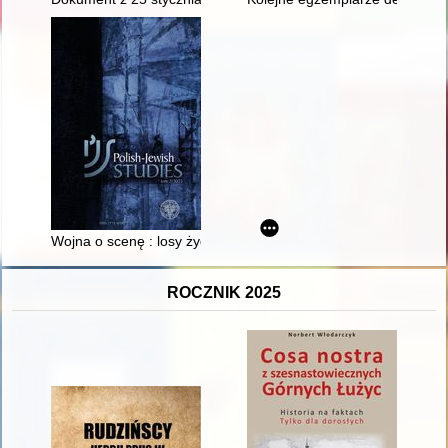
Wojna o scenę : losy żydowskiego teatru we Wrocławiu w lata
ROCZNIK 2025