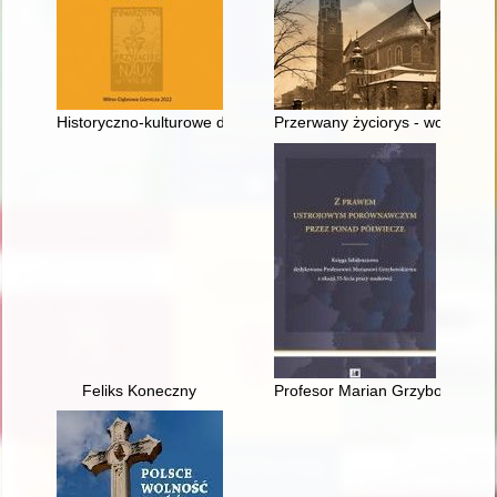
Historyczno-kulturowe dziedzictwo Wileńszczyzny a tożsamoś
Przerwany życiorys - wojenne lo
Feliks Koneczny
Profesor Marian Grzybowski : uc