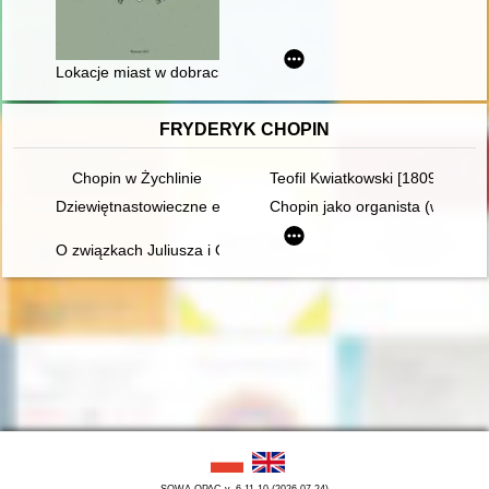
Lokacje miast w dobrach szlacheckich w powiecie konińskim 
FRYDERYK CHOPIN
Chopin w Żychlinie
Teofil Kwiatkowski [1809-1891] 
Dziewiętnastowieczne edycje dzieł Fryderyka Chopina jako aspek
Chopin jako organista (w 150. r
O związkach Juliusza i Oskara Kolbergów z Fryderykiem Cho
SOWA OPAC v. 6.11.10 (2026-07-24)