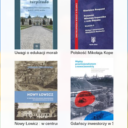
Uwagi o edukacji moralnej synów szlacheckich w XVI-wiecznej 
Polskość Mikołaja Kopernika z 
Nowy Łowicz : w centrum poligonu drawskiego od średniowiecz
Gdańscy inwestorzy w Sopocie :