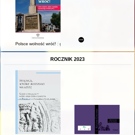
Polsce wolność wróć! : groby wojenne z okresu powstania sty
ROCZNIK 2023