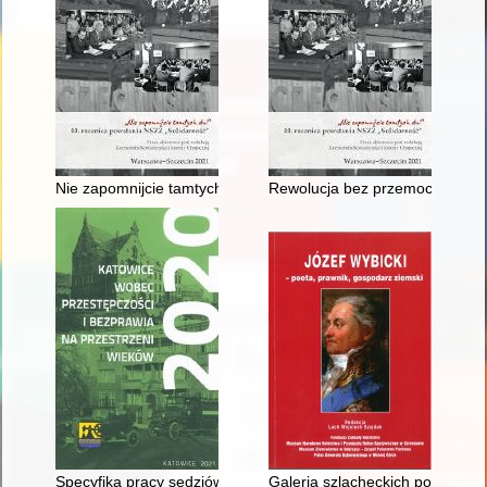
Nie zapomnijcie tamtych dni" : 40. rocznica powstania NSZZ "S
Rewolucja bez przemocy : nieau
Specyfika pracy sędziów karnych w Katowicach w okresie międz
Galeria szlacheckich postaci w