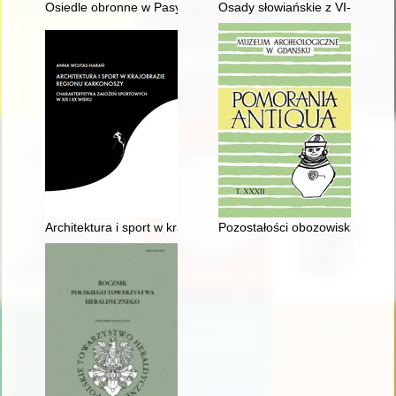
Osiedle obronne w Pasymiu na tle osadnictwa społeczności kul
Osady słowiańskie z VI-VII wiek
Architektura i sport w krajobrazie regionu Karkonoszy : chara
Pozostałości obozowiska ludności