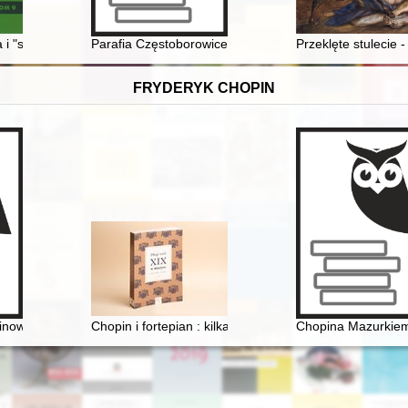
czywistość
i "sztuka operacyjna" talibów : kluczowe aspekty powodzenia militarneg
Parafia Częstoborowice na tle dziejów. T. 1
Przeklęte stulecie 
FRYDERYK CHOPIN
inowskich festiwali w Antoninie
Chopin i fortepian : kilka uwag o relacji człowieka z p
Chopina Mazurkiem