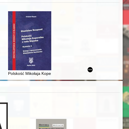
iż finansowy i towarzyski lokalnego mieszczaństwa w 2. poł. XIX w
Polskość Mikołaja Kopernika z rodu Ślązaka