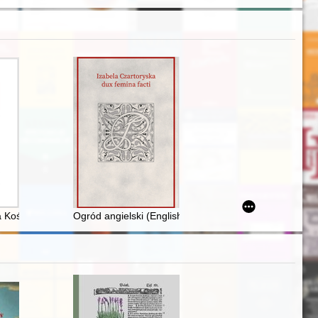
o artysty w XVII-wiecznym Paryżu
 Kościuszkowskiego na Wołyniu i Litwie w 1794 roku = The Kościuszko U
Ogród angielski (English landscape garden) na Dolny