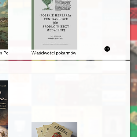
 do 1939 roku : rozważania
en Pontyjskich pod rządami Benito Mussoliniego
Właściwości pokarmów roślinnych w dziele "Bankiet Na