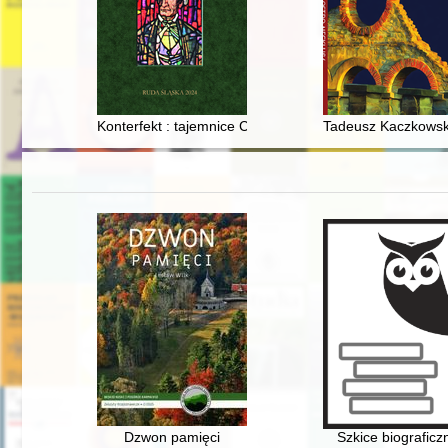
Konterfekt : tajemnice Carla Goduli
Tadeusz Kaczkowski
Dzwon pamięci
Szkice biograficz