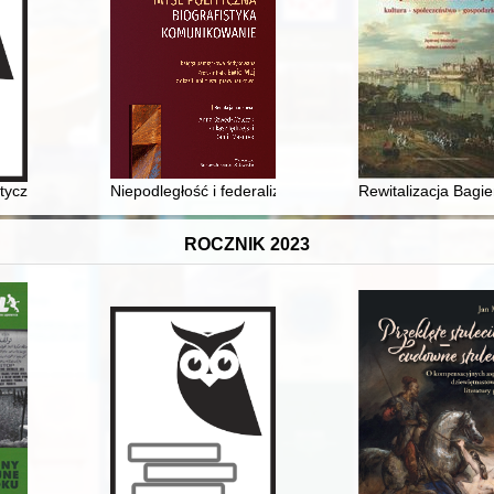
itycznych i prawnych : (do XVIII wieku)
Niepodległość i federalizm w polskiej myśli politycznej
Rewitalizacja Bagi
ROCZNIK 2023