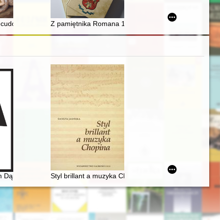
o afgańskiej rebelii
- cudowne stulecie : o kompensacyjnych aspektach dziewiętnastowiecznej
Z pamiętnika Romana 1859-1863 : [fragment]
rzedmiotem
 Dąbrowskiego urzeczenie
Styl brillant a muzyka Chopina