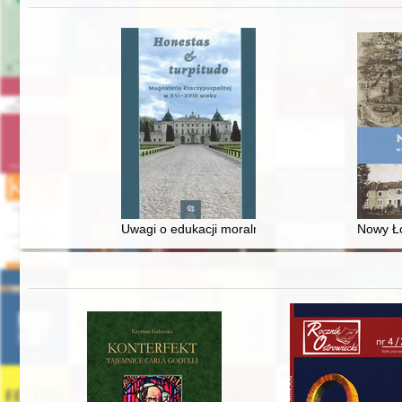
Uwagi o edukacji moralnej synów szlacheckich w 
Nowy Ło