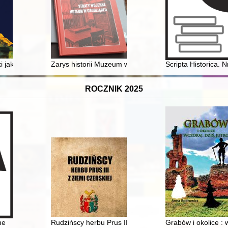
 jakiego nie znacie : przywrócona pamięć o wspaniałym nauczycielu
Zarys historii Muzeum w Grudziądzu w latach 1884-19
Scripta Historica. 
ROCZNIK 2025
ne
Rudzińscy herbu Prus III z ziemi ciechanowskiej w arch
Grabów i okolice : w