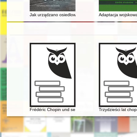
Jak urządzano osiedlowe mieszkania? : postulaty a rze
Adaptacja wojskowa 
Frédéric Chopin und seine Zeit
Trzydzieści lat chop