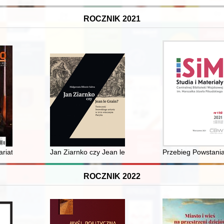
ROCZNIK 2021
riat" i jego więzienna kariera
Jan Ziarnko czy Jean le Grain? : twórczość lwowskieg
Przebieg Powstania
ROCZNIK 2022