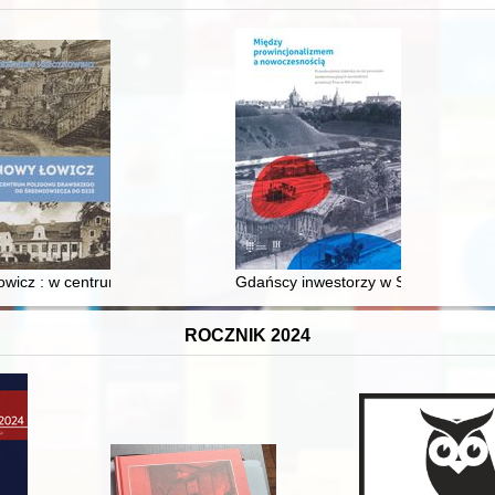
XVI-wiecznej Rzeczypospolitej
wicz : w centrum poligonu drawskiego od średniowiecza do dziś
Gdańscy inwestorzy w Sopocie : prest
ROCZNIK 2024