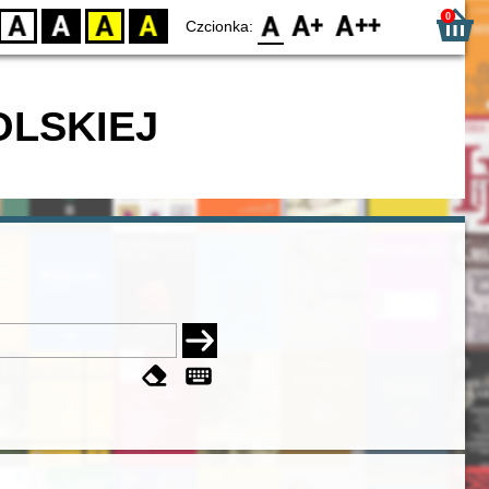
0
D
BW
YB
BY
F0
F1
F2
Czcionka:
OLSKIEJ