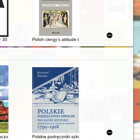
45
Nr 30 (2024)
Polish clergy’s attitude towards the German model of 
iwaliach : ciechanowskie grodzkie wieczyste. T. 4
czoraj, dziś, jutro
Polskie podręczniki szkolne do nauki historii : dzieje