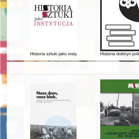
Historia sztuki jako instytucja : studia z historii sztuki
Historia doktryn pol