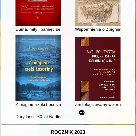
Duma, mity i pamięć selektywna : determinanty świadomości h
Wspomnienia o Zbigniewie Nocz
Z biegiem rzeki Łososiny : szkice historyczne : ludzie, miejsca
Zmitologizowany wizerunek społ
Dary lasu : 60 lat Nadleśnictwa Drawsko
ROCZNIK 2023