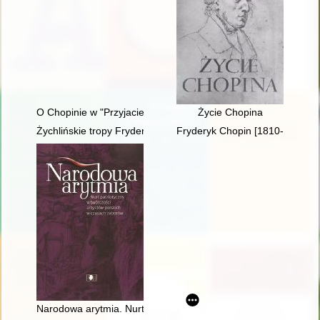
O Chopinie w "Przyjacielu Ludu" (1836)
Życie Chopina
Żychlińskie tropy Fryderyka [Chopina]
Fryderyk Chopin [1810-1849]. R
Narodowa arytmia. Nurt patriotyczny w twórczości artystów po