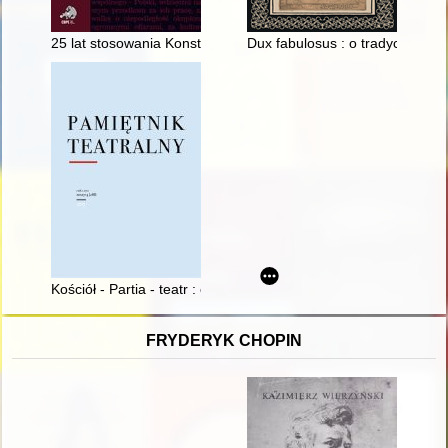
25 lat stosowania Konstytucji Rzeczypospolitej Polskiej
Dux fabulosus : o tradycji hist
Kościół - Partia - teatr : cenzura rozproszona w PRL
FRYDERYK CHOPIN