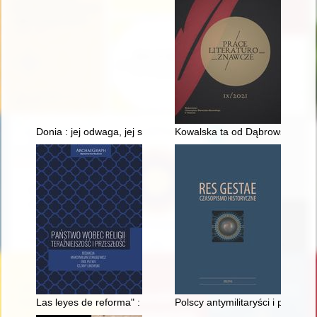
Donia : jej odwaga, jej szczęście : jej trudne przeznaczenie
Kowalska ta od Dąbrowskiej - r
Las leyes de reforma" : wprowadzenie rozdziału Kościoła od 
Polscy antymilitaryści i pacyfiśc