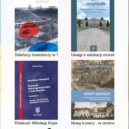
Gdańscy inwestorzy w Sopocie : prestiż finansowy i towarzyski
Uwagi o edukacji moralnej synó
Polskość Mikołaja Kopernika z rodu Ślązaka
Nowy Łowicz : w centrum polig