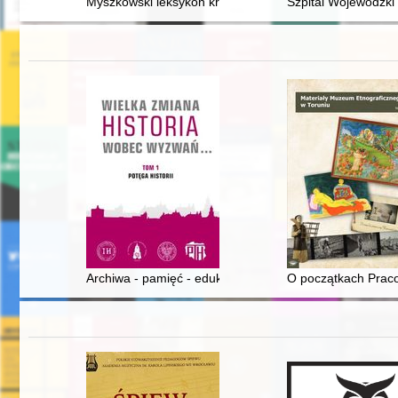
Myszkowski leksykon krajoznawczy
Szpital Wojewódzki
Archiwa - pamięć - edukacja
O początkach Prac