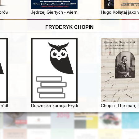
998 : studium źródłowe
sorów i wykładowców historii Kościoła, Wyższe Seminarium Duchowne w
Jędrzej Giertych - wierny kontynuator myśli Dmowskiego
Hugo Kołłątaj jako 
FRYDERYK CHOPIN
 źródło informacji do badań nad rodziną Tytusa Woyciechowskiego
Dusznicka kuracja Fryderyka Chopina w świetle zacho
Chopin. The man, h