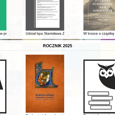
dek Śląska Cieszyńskiego : wprowadzenie
 przestrzeni Słupska (przed II wojną światową i po niej)
Udział bpa Stanisława Zdzitowieckiego w powstaniu die
W trosce o cząstkę
ROCZNIK 2025