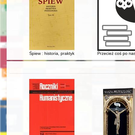
Śpiew : historia, praktyka, pedagogika. T. 3
Przecież coś po na