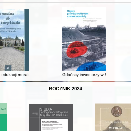
 edukacji moralnej synów szlacheckich w XVI-wiecznej Rzeczypospolite
Gdańscy inwestorzy w Sopocie : prest
ROCZNIK 2024