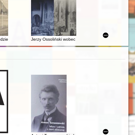
cezji częstochowskiej
 dziedzictwa nam powierzoną : przemówienia prezesa Komitetu Kopca
Jerzy Ossoliński wobec powstania Chmielnickiego na 