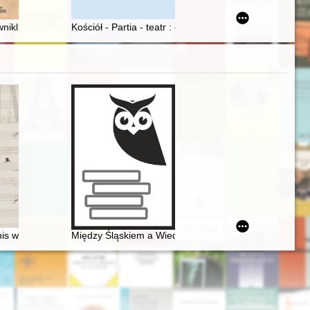
 Tarnowie, 20-22 IV 2022 r
, ideolog katolickiego nacjonalizmu : 120. rocznica urodzin Jędrzeja Gi
wnikliwy obserwator europejskiej sceny politycznej w świetle swoich lis
Kościół - Partia - teatr : cenzura rozproszona w PRL
wanych źródeł
is work and its resonance
Między Śląskiem a Wiedniem. Księga jubileuszowa z oka