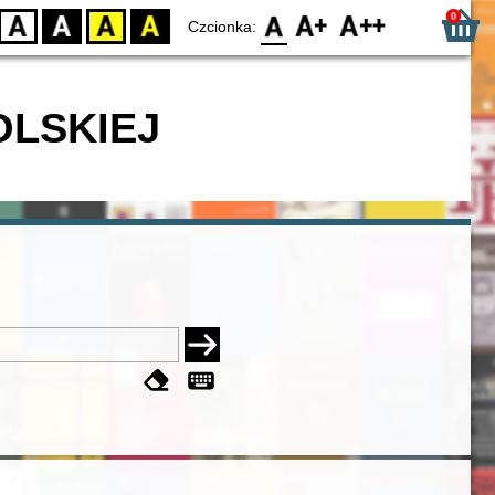
0
D
BW
YB
BY
F0
F1
F2
Czcionka:
OLSKIEJ