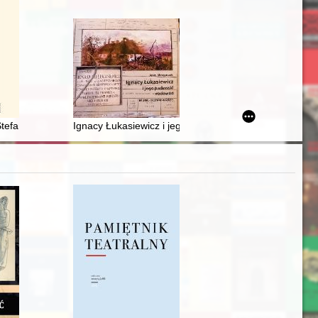
 80 rocznicy wywiezienia ludności żydowskiej do obozu zagłady w Tre
ym
Stefan Wincenty Frelichowski (1913-1945)
Ignacy Łukasiewicz i jego padewski rodowód : w 200. 