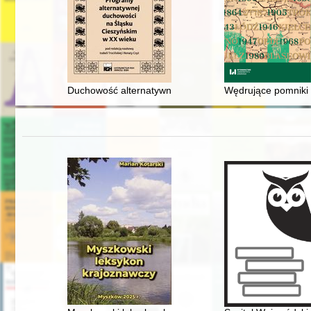
Duchowość alternatywna i metody jej badania - przypa
Wędrujące pomniki w