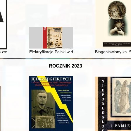
s zostanie" : wystawa w Domu Muzealnym w Opatowie : wystawa z okazji
Elektryfikacja Polski w dwudziestoleciu międzywojenn
Błogosławiony ks. 
ROCZNIK 2023