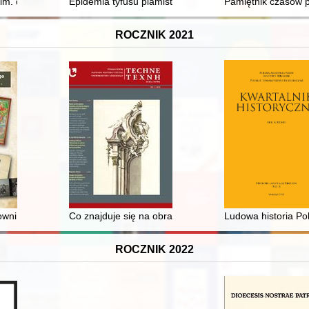
 im. dr. Ludwika Rydygiera w Suwałkach 2015-2025
Epidemia tyfusu plamistego w więzieniu kieleckim w l
Pamiętnik czasów p
ROCZNIK 2021
owni Konserwacji Zbiorów w Muzeum Etnograficznym w Toruniu
Co znajduje się na obrazach Henryka Siemiradzkiego"
Ludowa historia Pol
ROCZNIK 2022