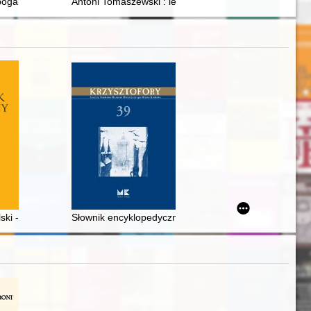
atach 1918-1919
ogardy : fragmenty pamiętnika
Antoni Tomaszewski : lekarz i patriota z ziemi obiecane
ski - recenzja]
Słownik encyklopedyczny muzeologii - recenzja]