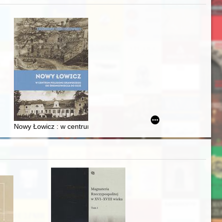
j
iż finansowy i towarzyski lokalnego mieszczaństwa w 2. poł. XIX w
Nowy Łowicz : w centrum poligonu drawskiego od średniowiecza d