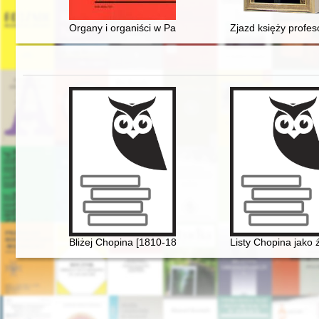
Organy i organiści w Parafii Racławice w latach 1650-1
Zjazd księży profe
Bliżej Chopina [1810-1849]
Listy Chopina jako