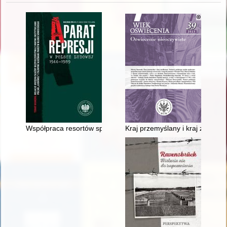
Współpraca resortów spraw wewnętrznych Polski i Węgier w e
Kraj przemyślany i kraj zaodło