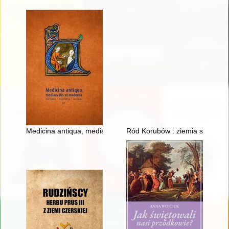
Medicina antiqua, mediaevalis et moderna : historia - filozofia - r
Ród Korubów : ziemia szanieck