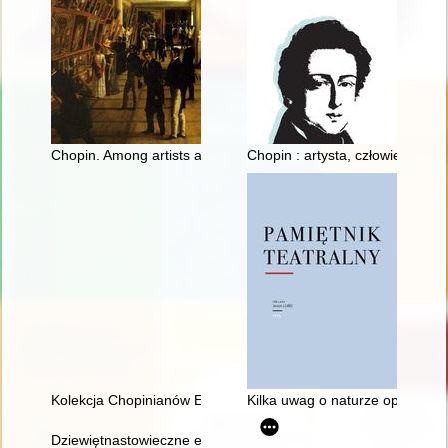
Chopin. Among artists and scholars
Chopin : artysta, człowiek
Kolekcja Chopinianów Edourda Ganche'a w Krakowie
Kilka uwag o naturze opery, cz
Dziewiętnastowieczne edycje dzieł Fryderyka Chopina jako aspek