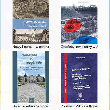
Nowy Łowicz : w centrum poligonu drawskiego od średniowiecz
Gdańscy inwestorzy w Sopocie :
Uwagi o edukacji moralnej synów szlacheckich w XVI-wiecznej 
Polskość Mikołaja Kopernika z 