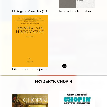
O Reginie Żywotko (1931-2022) wspomnienie : nauczycielka j
Ravensbrück : historia nie do 
Liberalny internacjonalizm Stanów Zjednoczonych a problem 
FRYDERYK CHOPIN