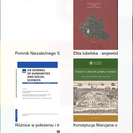
Pomnik Niezależnego Samorządnego Związku Zawodowego Rolni
Elita lubelska : województwo lub
Różnice w położeniu i traktowaniu polskich, czeskich i słowac
Konstytucja Marcjana o zakazie