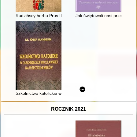
Rudzińscy herbu Prus III z ziemi ciechanowskiej w archiwaliach
Jak świętowali nasi przodkowie 
Szkolnictwo katolickie w (archi)diecezji wrocławskiej na przest
ROCZNIK 2021