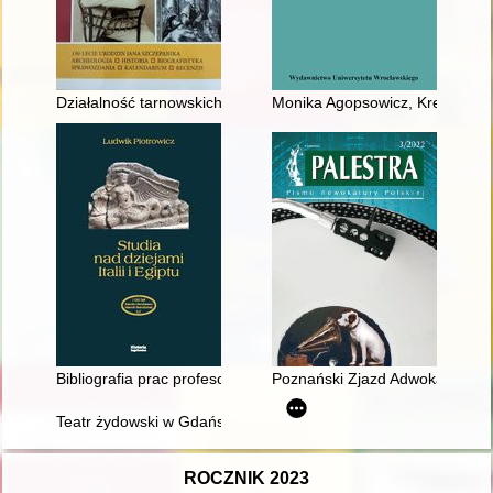
Działalność tarnowskich składów budowlanych w latach 1890-1
Monika Agopsowicz, Kresowego 
Bibliografia prac profesora Ludwika Piotrowicza
Poznański Zjazd Adwokatury z 1
Teatr żydowski w Gdańsku 1876-1968 = Yidish ṭeaṭer in Dantsi
ROCZNIK 2023