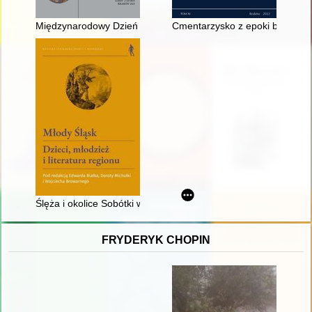
Międzynarodowy Dzień Archiwów i promocja książki Iwony Fisch
Cmentarzysko z epoki brązu i w
Ślęża i okolice Sobótki we współczesnym subregionalnym piśmi
FRYDERYK CHOPIN