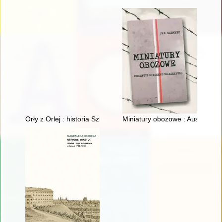
Orły z Orlej : historia Szkoły Podstawowej nr 30 Specjalnej 
Miniatury obozowe : Auschwitz,