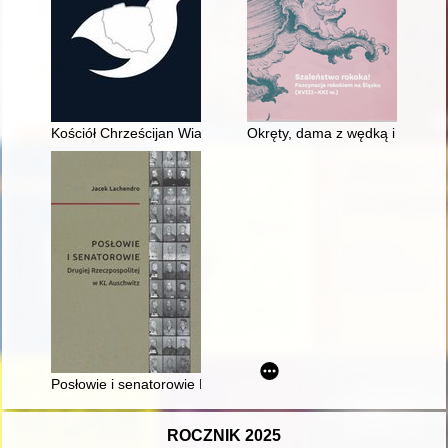
Kościół Chrześcijan Wiary Ewangelicznej w Polsce po 1987 ro
Okręty, dama z wędką i Chińcz
Posłowie i senatorowie Drugiej Rzeczpospolitej w KL Auschwitz
ROCZNIK 2025