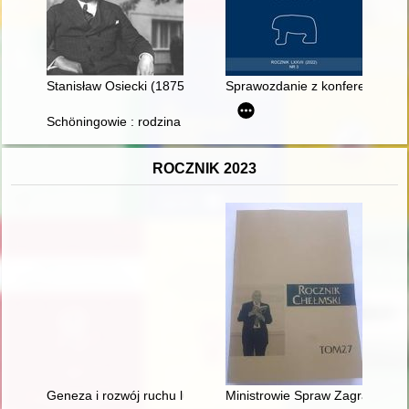
Stanisław Osiecki (1875-1967) : wspomnienia i relacje
Sprawozdanie z konferencji „A j
Schöningowie : rodzina rycerska regionu pyrzyckiego i lipiańs
ROCZNIK 2023
Geneza i rozwój ruchu ludowego w powiecie brzozowskim od d
Ministrowie Spraw Zagranicznyc