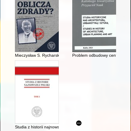
Mieczysław S. Rycharski : Zhańbione Virtuti
Problem odbudowy centrum Kali
Studia z historii najnowszej Polski. T. 3