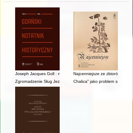
Joseph Jacques Goll : nieznany dowódca inżynierów napoleoń
Najcenniejsze ze zbiorów Główne
Zgromadzenie Sług Jezusa w latach 1945-1989
Chalica" jako problem społeczno