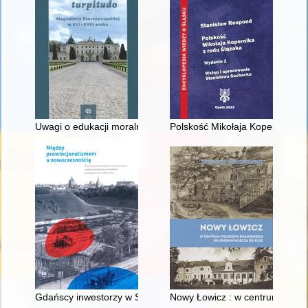
Uwagi o edukacji moralnej synów szlacheckich w XVI-wiecznej 
Polskość Mikołaja Kopernika z 
Gdańscy inwestorzy w Sopocie : prestiż finansowy i towarzyski
Nowy Łowicz : w centrum polig