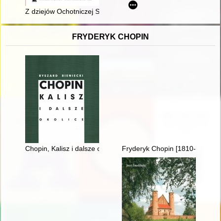
Z dziejów Ochotniczej Straży Pożarnej w Solcu-Zdroju
FRYDERYK CHOPIN
Chopin, Kalisz i dalsze okolice
Fryderyk Chopin [1810-1949] w