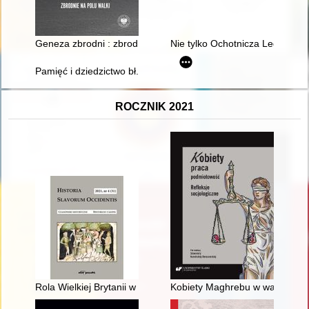
Geneza zbrodni : zbrodnie na polu walki
Nie tylko Ochotnicza Legia Kobi
Pamięć i dziedzictwo bł. księdza Jerzego Popiełuszki
ROCZNIK 2021
Rola Wielkiej Brytanii w ustanowieniu systemu ochrony praw 
Kobiety Maghrebu w walce o po