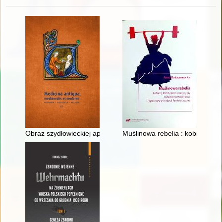
Obraz szydłowieckiej apteki w świetle dokumentów z pierwszej
Muślinowa rebelia : kobiecy libe