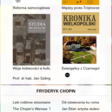
Reforma samorządowa rządu Tadeusza Mazowieckiego
Między proto-Trójmorzem a neo
Wizje kobiecości w kulturze ludowej na przykładzie analizy polsk
Ewangelicy z Czarnegolasu (d
Prof. dr hab. Jan Sziling (1939-2023) : wspomnienie = Prof. dr 
FRYDERYK CHOPIN
Leki roślinne stosowane w leczeniu Fryderyka Chopina
Od oświecenia ku romantyzmowi i 
The Chopin's Warsaw. The Chopin's addresses in Warsaw esta
Jan Ekier artysta stulecia - w 