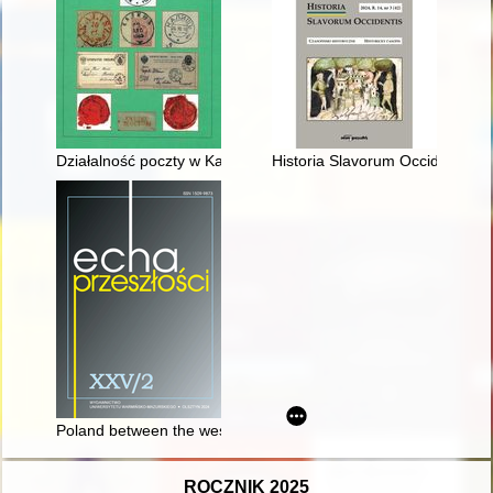
Działalność poczty w Kaliszu (1706-1914) : śladami starych ka
Historia Slavorum Occidentis : 
Poland between the west, Russia and... Turkey : the mytholog
ROCZNIK 2025