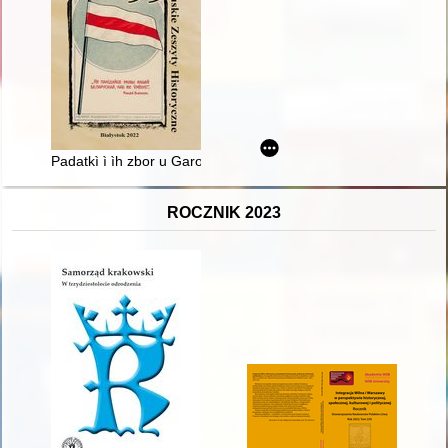
Padatkì ì ìh zbor u Garodnì ǔ XVI-XVII stst
ROCZNIK 2023