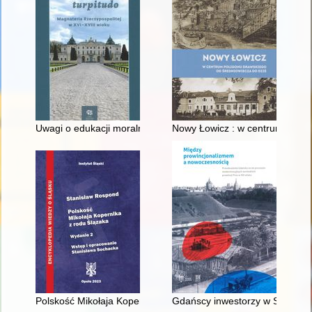
Uwagi o edukacji moralnej synów szlacheckich w XVI-wiecznej 
Nowy Łowicz : w centrum polig
Polskość Mikołaja Kopernika z rodu Ślązaka
Gdańscy inwestorzy w Sopocie :