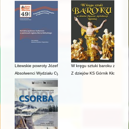
Litewskie powroty Józefa Mackiewicza : transmisja pamięci o J
W kręgu sztuki baroku ze zbior
Absolwenci Wydziału Cybernetyki Wojskowej Akademii Technic
Z dziejów KS Górnik Kłodawa