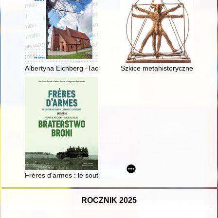
Albertyna Eichberg -Taczanowska z folwarku Taczanówko
Szkice metahistoryczne
Frères d'armes : le soutien militaire de la France à la Pologn
ROCZNIK 2025