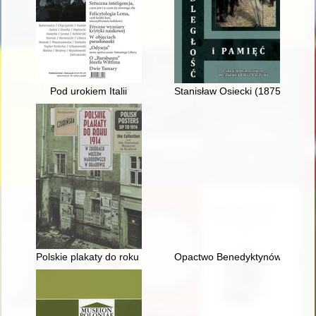
Pod urokiem Italii
Stanisław Osiecki (1875-1967) :
Polskie plakaty do roku 1914 w zbiorach Muzeum Narodowego w
Opactwo Benedyktynów w Sieciec