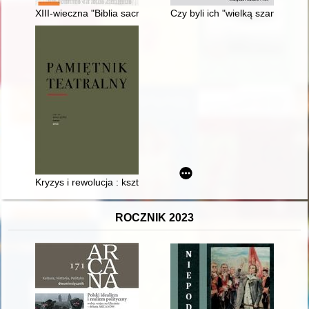
XIII-wieczna "Biblia sacra" ze zbiorów Biblioteki PAN w Kórni
Czy byli ich "wielką szansą"? :
Kryzys i rewolucja : kształtowanie się estetyki Teatru Ósmego 
ROCZNIK 2023