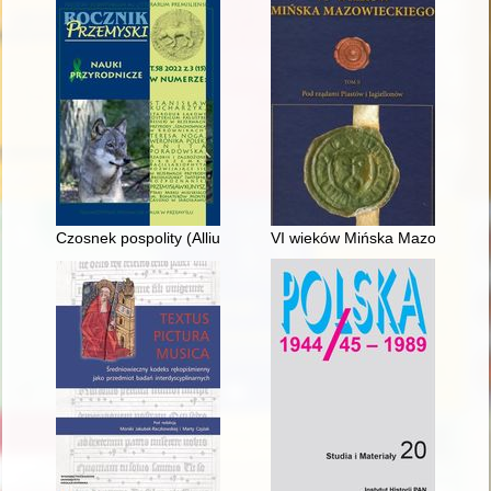
Czosnek pospolity (Allium sativum L.) : roślina wyjątkowa : dzi
VI wieków Mińska Mazowieckieg