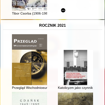
Tibor Csorba (1906-1985) : widoki polskie węgierskim okiem
ROCZNIK 2021
Przegląd Wschodnioeuropejski. [T.] 12, [nr] 1 (2021)
Katolicyzm jako czynnik polary