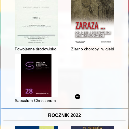
Powojenne środowisko Polaków-Gdańszczan : próby (re)konstrukc
Ziarno choroby" w glebie i pow
Saeculum Christianum : pismo historyczne R. 28, nr specjalny
ROCZNIK 2022