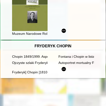
Muzeum Narodowe Rolnictwa i Przemysłu Rolno-Spożywczego w 
FRYDERYK CHOPIN
Chopin 1849/1999. Aspekte der Rezeptions- und Interpretatio
Fontana i Chopin w listach
Ojczyste szlaki Fryderyka Chopina
Autoportret mortualny Fryderyka
Fryderyk] Chopin [1810-1849] i George Sand [1804-1876] miło