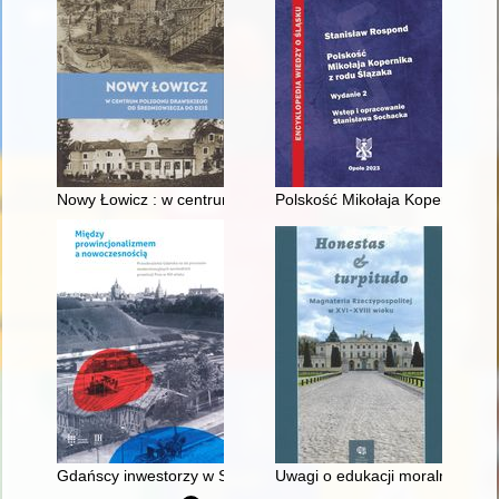
Nowy Łowicz : w centrum poligonu drawskiego od średniowiecz
Polskość Mikołaja Kopernika z 
Gdańscy inwestorzy w Sopocie : prestiż finansowy i towarzyski
Uwagi o edukacji moralnej synó