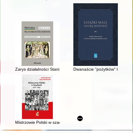
Zarys działalności Stanisława Kary w służbie dyplomatyczno-k
Dwanaście "pożytków" lektury 
Mistrzowie Polski w szachach 1979-2021