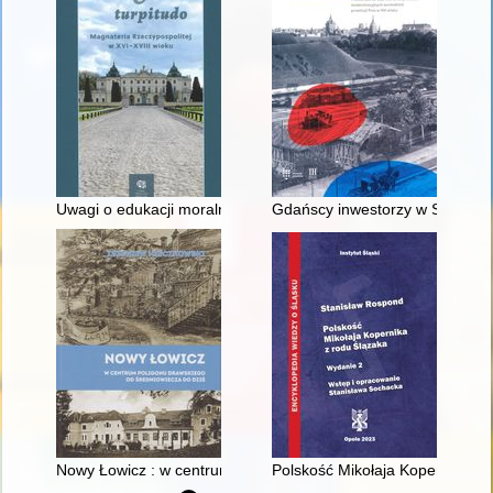
Uwagi o edukacji moralnej synów szlacheckich w XVI-wiecznej 
Gdańscy inwestorzy w Sopocie :
Nowy Łowicz : w centrum poligonu drawskiego od średniowiecz
Polskość Mikołaja Kopernika z 