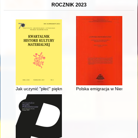
ROCZNIK 2023
Jak uczynić "płeć" piękną : środki pielęgnacyjne według Marc
Polska emigracja w Niemczech a 