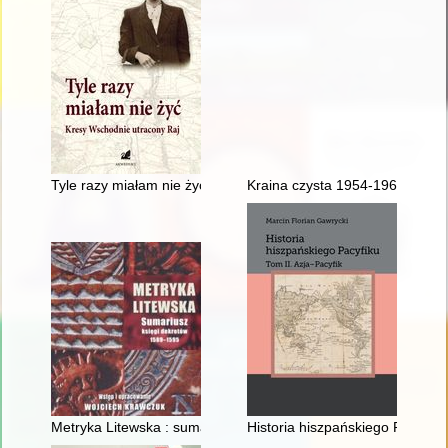
Tyle razy miałam nie żyć : Kresy Wschodnie : utracony raj
Kraina czysta 1954-1964
Metryka Litewska : sumariusz księgi dekretów 1589-1595 : sp
Historia hiszpańskiego Pacyfiku.