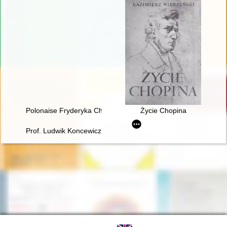
Polonaise Fryderyka Chopina. Zagadka inicjalnej figury dźwię
Życie Chopina
Prof. Ludwik Koncewicz (1790-1857). Nauczyciel Fryderyka C