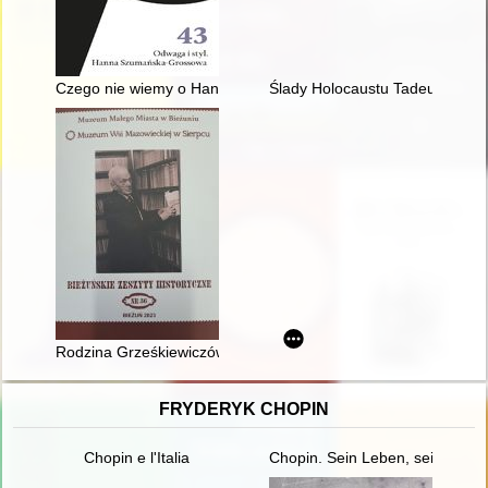
Czego nie wiemy o Hannie Szumańskiej-Wertheimowej? : wyda
Ślady Holocaustu Tadeusza Ró
Rodzina Grześkiewiczów z Ameryki
FRYDERYK CHOPIN
Chopin e l'Italia
Chopin. Sein Leben, sein Werk,