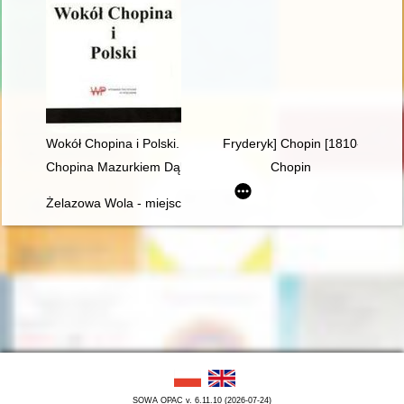
Wokół Chopina i Polski. Siedem szkiców
Fryderyk] Chopin [1810-1849]
Chopina Mazurkiem Dąbrowskiego urzeczenie
Chopin
Żelazowa Wola - miejsce urodzenia Fryderyka Chopina
SOWA OPAC v. 6.11.10 (2026-07-24)