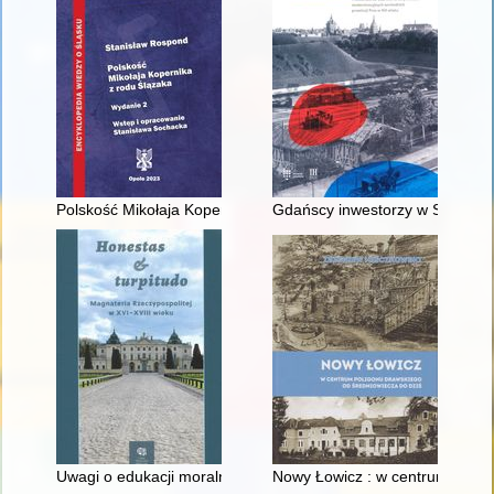
Polskość Mikołaja Kopernika z rodu Ślązaka
Gdańscy inwestorzy w Sopocie :
Uwagi o edukacji moralnej synów szlacheckich w XVI-wiecznej 
Nowy Łowicz : w centrum polig