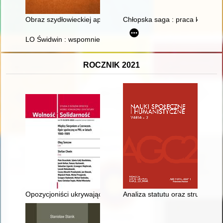
Obraz szydłowieckiej apteki w świetle dokumentów z pierwszej
Chłopska saga : praca konkurso
LO Świdwin : wspomnienia absolwentów : rocznik 1975
ROCZNIK 2021
Opozycjoniści ukrywający się przed internowaniem po wprowa
Analiza statutu oraz struktur