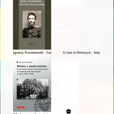
Ignacy Kozielewski - harcmistrz Rzeczypospolitej
U nas w Ameryce : listy do rodz