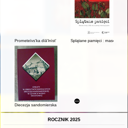
Prometeïvs'ka dìâ'lnìst' Tadeuša Goluvka v 1916-1931 rr
Splątane pamięci : masowe mor
Diecezja sandomierska w latach II wojny światowej 1939-1945
ROCZNIK 2025