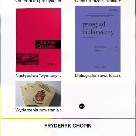
Od teorii do praktyki : edukacja muzealna na przykładzie Muz
O elektronizacji silnika HCP D5
Następstwa "wymiany ludności" dla chełmsko-podlaskich Ukrai
Bibliografie zawartości czasop
Wydarzenia powstania styczniowego a rosyjskie represje wobec
FRYDERYK CHOPIN