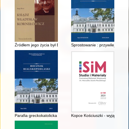
Źródłem jego życia był Bóg : Sługa Boży ksiądz Władysław Kor
Sprostowanie : przywilej króla A
Parafia greckokatolicka w Hrudzie (1666-1875) : przyczynek
Kopce Kościuszki - wyjątkowa f