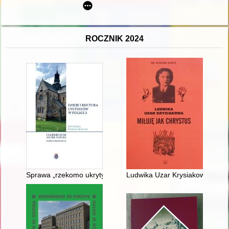
ROCZNIK 2024
Sprawa „rzekomo ukrytych skarbów” w cysterskich klasztorach ś
Ludwika Uzar Krysiakowa : miłu