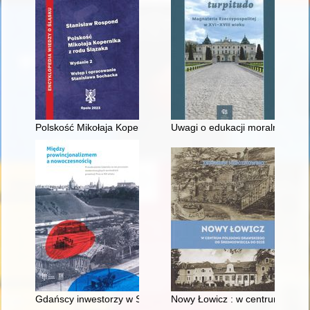
Polskość Mikołaja Kopernika z rodu Ślązaka
Uwagi o edukacji moralnej synó
Gdańscy inwestorzy w Sopocie : prestiż finansowy i towarzyski
Nowy Łowicz : w centrum polig