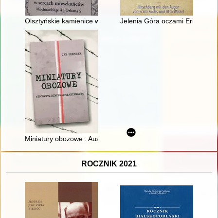
Olsztyńskie kamienice w sercach mieszkańców : Mochnackiego
Jelenia Góra oczami Ericha Fuc
Miniatury obozowe : Auschwitz, Birkenau, Oranienburg
ROCZNIK 2021