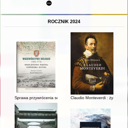
ROCZNIK 2024
Sprawa przywrócenia sejmików województwa bełskiego po I roz
Claudio Monteverdi : życie i tw