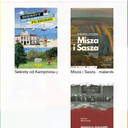
Sekrety od Kampinosu po Zegrze
Misza i Sasza : malarstwo i ry