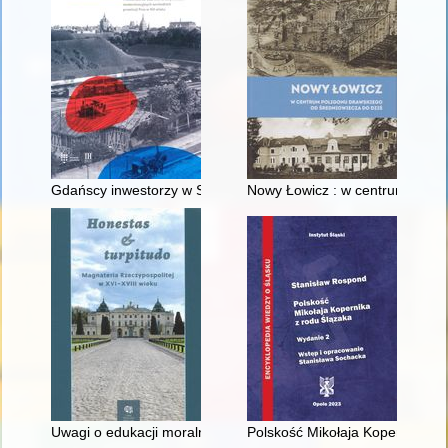
Gdańscy inwestorzy w Sopocie : prestiż finansowy i towarzyski
Nowy Łowicz : w centrum polig
Uwagi o edukacji moralnej synów szlacheckich w XVI-wiecznej 
Polskość Mikołaja Kopernika z 