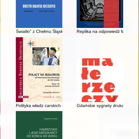
Światło" z Chełmu Śląskiego : o czasopiśmie parafii Trójcy Prz
Replika na odpowiedź Marka Tr
Polityka władz carskich wobec Kościoła katolickiego : ksiądz Ju
Gdańskie sygnety drukarskie w X