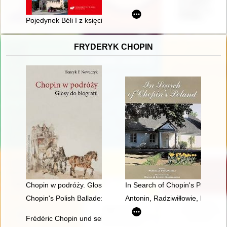
Pojedynek Béli I z księciem "Pomorza" - prawda historyczna czy
FRYDERYK CHOPIN
Chopin w podróży. Glosy do biografii
In Search of Chopin's Poland
Chopin's Polish Ballade: Op. 38 as Narrative of National Mart
Antonin, Radziwiłłowie, Fryder
Frédéric Chopin und seine Zeit