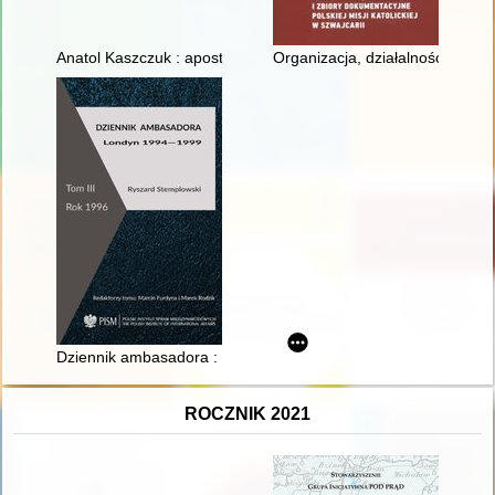
Anatol Kaszczuk : apostoł Maryi : (materiały z sympozjów w El
Organizacja, działalność i zbior
Dziennik ambasadora : Londyn 1994-1999. T. 3,
ROCZNIK 2021