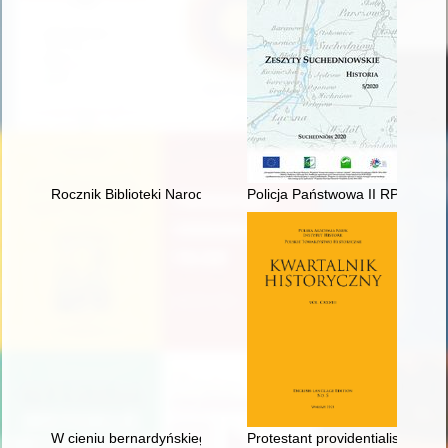
Rocznik Biblioteki Narodowej. T. 52 (2021)
Policja Państwowa II RP 1919-
W cieniu bernardyńskiego klasztoru : Żydzi w Leżajsku: dzieje 
Protestant providentialism in t