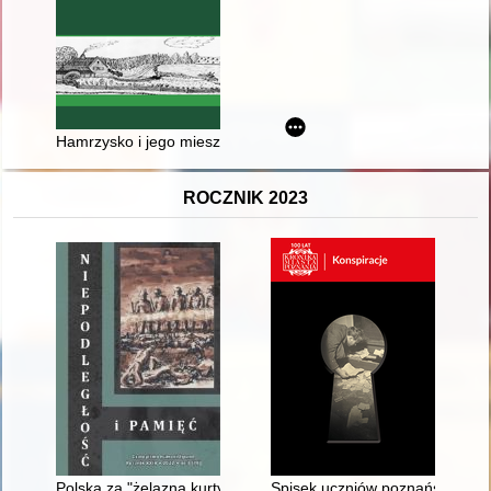
Hamrzysko i jego mieszkańcy do końca XIX wieku
ROCZNIK 2023
Polska za "żelazną kurtyną" w cieniu "zimnej wojny" : przycz
Spisek uczniów poznańskiego ko