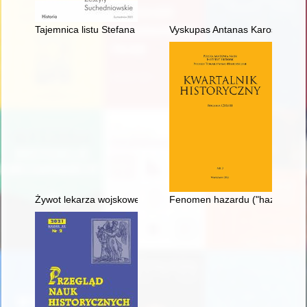
Tajemnica listu Stefana Żeromskiego i inne zagadki w genealog
Vyskupas Antanas Karosas - su
Żywot lekarza wojskowego... poczciwego : wspomnienia lekarz
Fenomen hazardu ("hazardziku")