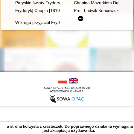
Paryskie światy Fryderyka Chopina [1810-1849]
Chopina Mazurkiem Dąbrowskie
Fryderyk] Chopin [1810-1849]. Człowiek, dzieło, rezonans
Prof. Ludwik Koncewicz (1790-
W kręgu przyjaciół Fryderyka Chopina - doktor Jan Matuszyńs
SOWA OPAC v. 6.11.10 (2026-07-24)
Wygenerowano w 0,5035 s.
Ta strona korzysta z ciasteczek. Do poprawnego działania wymagana
jest akceptacja użytkownika.