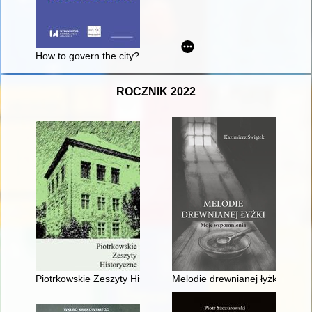
How to govern the city? : Polish debates about urban policy du
ROCZNIK 2022
Piotrkowskie Zeszyty Historyczne. T. 21, z. 1 (2020)
Melodie drewnianej łyżki : mo