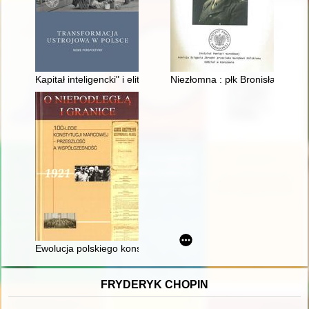
Kapitał inteligencki" i elity symboliczne u początków transforma
Niezłomna : płk Bronisława Wy
Ewolucja polskiego konstytucjonalizmu i myśli konstytucyjnej n
FRYDERYK CHOPIN