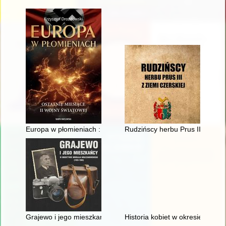
Europa w płomieniach : ostatnie miesiące II wojny światowej
Rudzińscy herbu Prus III z ziem
Grajewo i jego mieszkańcy w obiektywie Mikołaja Mołczanows
Historia kobiet w okresie 1945