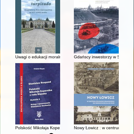
Uwagi o edukacji moralnej synów szlacheckich w XVI-wiecznej 
Gdańscy inwestorzy w Sopocie :
Polskość Mikołaja Kopernika z rodu Ślązaka
Nowy Łowicz : w centrum polig