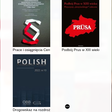
Prace i osiągnięcia Centrum Obywatelskich Inicjatyw Ustawo
Podbój Prus w XIII wieku : prz
Drogowskaz na rozdrożu : życie i myśl Józefa Karola Potocki