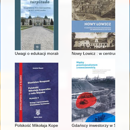
Uwagi o edukacji moralnej synów szlacheckich w XVI-wiecznej 
Nowy Łowicz : w centrum polig
Polskość Mikołaja Kopernika z rodu Ślązaka
Gdańscy inwestorzy w Sopocie :