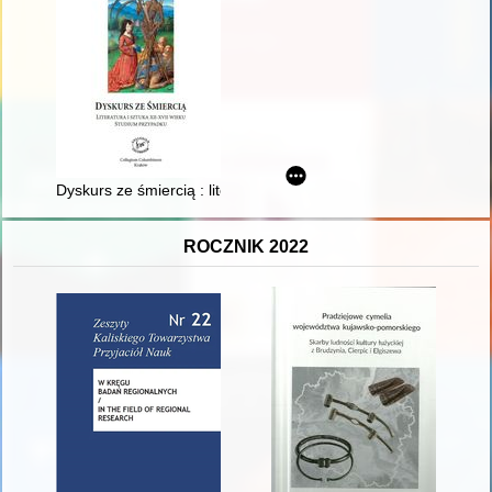
Dyskurs ze śmiercią : literatura i sztuka XII-XVII wieku : studi
ROCZNIK 2022