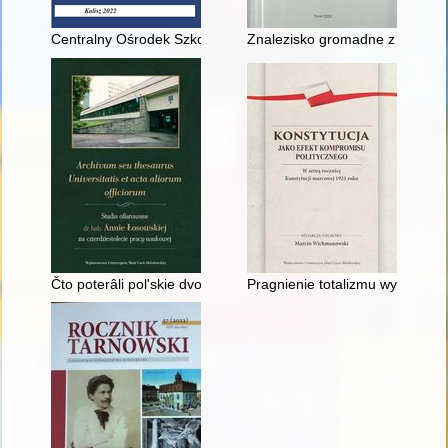
Centralny Ośrodek Szkolenia Służby Więziennej w Kaliszu w la
Znalezisko gromadne z Brudzyni
Čto poterâli pol'skie dvorâne v kievsko-podol'skom regione po
Pragnienie totalizmu wypływa z 