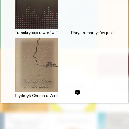
Transkrypcje utworów Fryderyka Chopina : katalog rękopisów,
Paryż romantyków polskich: Mic
Fryderyk Chopin a Wielkopolska