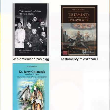
W płomieniach zaś ciągle odzywały się jęki..." : niemieckie z
Testamenty mieszczan bocheński