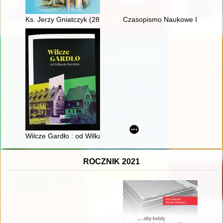
Ks. Jerzy Gniatczyk (28 III 1950 - 19 X 2015) : człowiek - duc
Czasopismo Naukowe Instytutu 
Wilcze Gardło : od Wilka do Paryżewa
ROCZNIK 2021