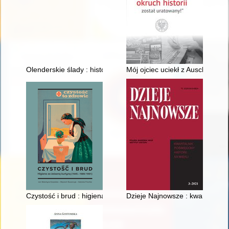
Olenderskie ślady : historia bednarzy, potomków Christopha Q
Mój ojciec uciekł z Auschwitz
Czystość i brud : higiena za żelazną kurtyną (1945-1989/1991)
Dzieje Najnowsze : kwartalnik p