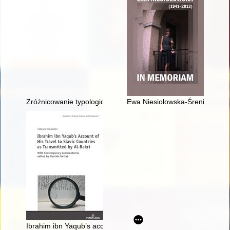
Zróżnicowanie typologiczno-chronologiczne i kulturowe ceram
Ewa Niesiołowska-Śreniowska ja
Ibrahim ibn Yaqub’s account of his travel to Slavic countries 