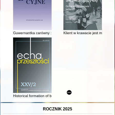
Guwernantka carówny : losy i perspektywa Jeanne Huc-Mazelet
Klient w krawacie jest mniej aw
Historical formation of border regions in the context of the tr
ROCZNIK 2025