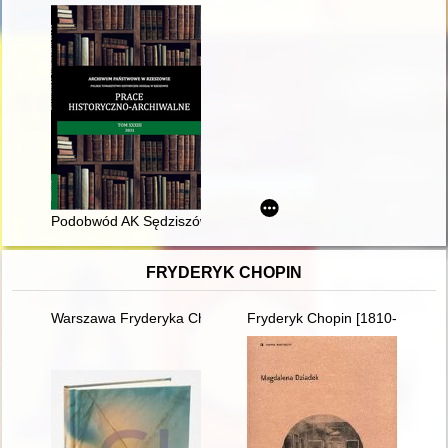
Podobwód AK Sędziszów-Ropczyce "Sława"
FRYDERYK CHOPIN
Warszawa Fryderyka Chopina
Fryderyk Chopin [1810-1949]