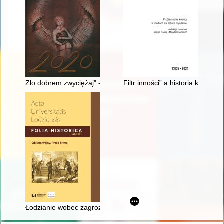
Zło dobrem zwyciężaj" - uroczystość odsłonięcia pomnika z okazj
Filtr inności” a historia kina pol
Łodzianie wobec zagrożenia wojennego 1939 roku : nastroje- 