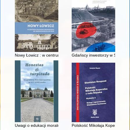
Nowy Łowicz : w centrum poligonu drawskiego od średniowiecz
Gdańscy inwestorzy w Sopocie :
Uwagi o edukacji moralnej synów szlacheckich w XVI-wiecznej 
Polskość Mikołaja Kopernika z 