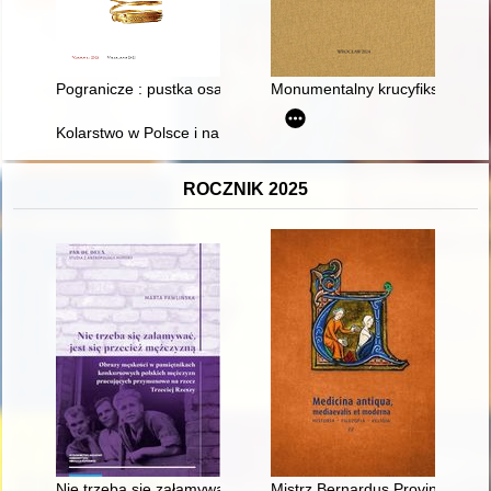
Pogranicze : pustka osadnicza - obszar przy granicy - kontakt 
Monumentalny krucyfiks z kościoł
Kolarstwo w Polsce i na świecie do lat 80-tych : album
ROCZNIK 2025
Nie trzeba się załamywać, jest się przecież mężczyzną" : ob
Mistrz Bernardus Provincialis 