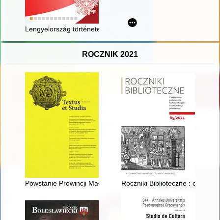
Lengyelország története 1202-ig : Őseink földje
ROCZNIK 2021
Powstanie Prowincji Małopolskiej Towarzystwa Jezusowego w 
Roczniki Biblioteczne : czasopi