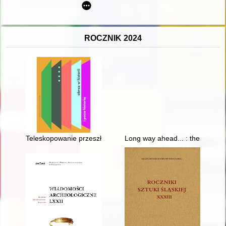
ROCZNIK 2024
Teleskopowanie przeszłości poprzez teraźniejszość" : historia
Long way ahead... : the life an