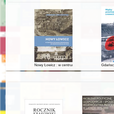
Nowy Łowicz : w centrum poligonu drawskiego od
Gdańscy