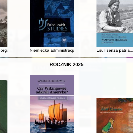
023 do 12 kwietnia 2024 r
organizacja Zjednoczonego Stronnictwa Ludowego w świetle dokument
Niemiecka administracja gminna w Generalnym Gubernat
Esuli senza patria..
ROCZNIK 2025