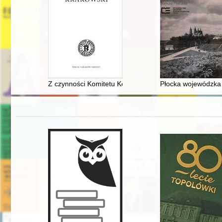
Z czynności Komitetu Kopca Kościuszki od 5 kwietnia 2
Płocka wojewódzka 