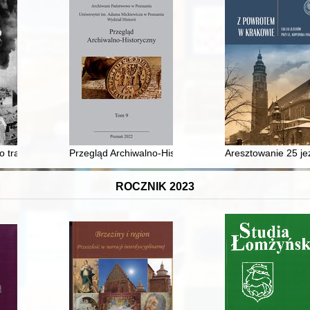
cie socrealistycznym PRL-u
o tragedies
Przegląd Archiwalno-Historyczny. T. 9 (2022)
Aresztowanie 25 je
ROCZNIK 2023