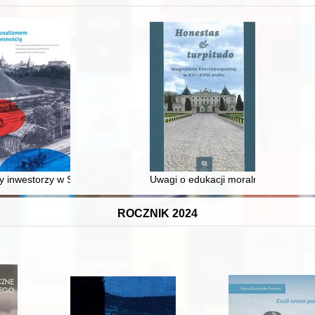
 średniowiecza do dziś
 inwestorzy w Sopocie : prestiż finansowy i towarzyski lokalnego mies
Uwagi o edukacji moralnej synów szl
ROCZNIK 2024