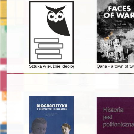
Sztuka w służbie ideologii : wizerunek kobiety w plaka
Qana - a town of tw