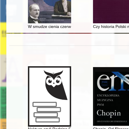
W smudze cienia czerwonej gwiazdy i brunatnej swasty
Czy historia Polsk
Nokturn czyli Rodzina Fryderyka Chopina i Warszawa w
Chopin. Od Elsner