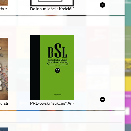
eła z kolekcji markiza Michaela Popiela de Boisgelin
Dolina miłości : Kościół Wniebowzięcia Najświętszej
s
u struktur terenowych polskiego wywiadu i kontrwywiadu wojskowego 
PRL-owski "sukces" Anieli Gruszeckiej