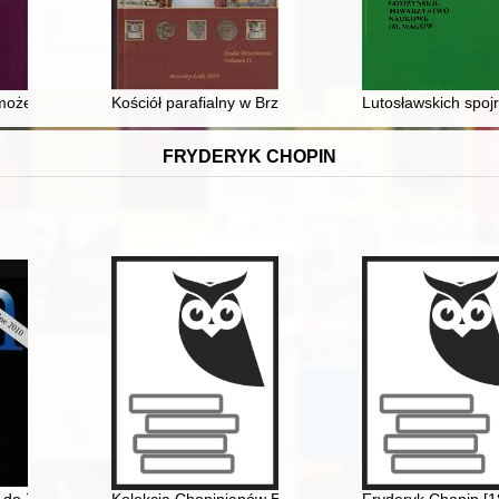
ki : z Kresów południowo-wschodnich do kraju Warty : wojenne perype
i może być przedmiotem prywatnego objawienia? : (kazus "Elementarza 
Kościół parafialny w Brzezinach : wybrane problemy ar
Lutosławskich spojr
FRYDERYK CHOPIN
 latach 1832-1881. T. 3
a do Zimermana. Encyklopedia muzyczna PWM
Kolekcja Chopinianów Edourda Ganche'a w Krakowie
Fryderyk Chopin [1