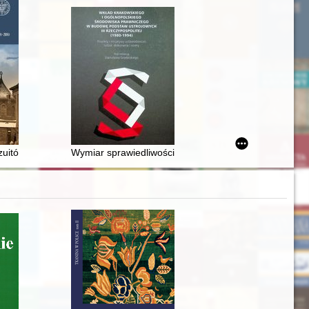
zuitów z Kolegium Krakowskiego przez Niemców 10 listopada 1939 rok
Wymiar sprawiedliwości" po 13 grudnia 1981 roku