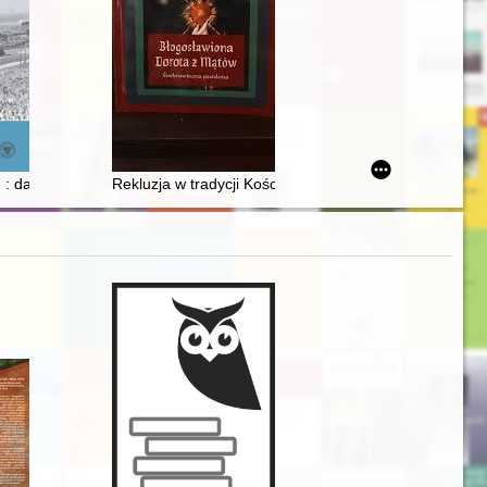
acji własnej w latach 1975-1989
orstwie i jej pozostałość aktowa do badań nad relacjami polsko-żydo
. : dalla Polonia all’Italia : il cammino di guerra del capitano Władysła
Rekluzja w tradycji Kościoła do końca XV w. : próba apl