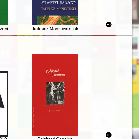
tie sióstr zakonnych pochodzących z Poznańskiego na przykładzie dwó
dla dzieci »Kocham Polskę«" - ku przestrodze)
tystyczne
zenie na historię Polski
Tadeusz Mańkowski jako badacz sztuki lwowskiej
810-1849]. Korzenie
Polskość Chopina