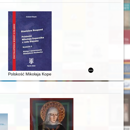
zczaństwa w 2. poł. XIX w
acheckich w XVI-wiecznej Rzeczypospolitej
Polskość Mikołaja Kopernika z rodu Ślązaka