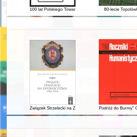
100 lat Polskiego Towarzystwa Teologicznego 1924-2024
80-lecie Topolów
Związek Strzelecki na Zatorszczyźnie (1913-1914)
Podróż do Burmy" G