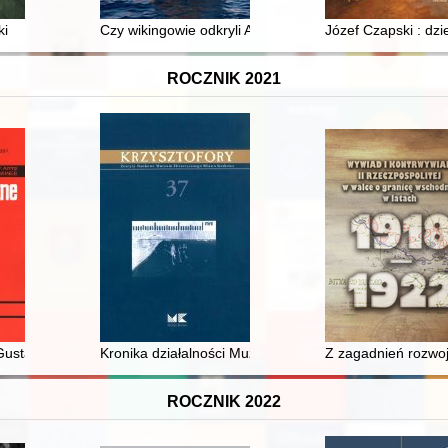
 : przeszłość, teraźniejszość, przyszłość
ki
Czy wikingowie odkryli Amerykę?
Józef Czapski : dzi
ROCZNIK 2021
ustawa Herlinga-Grudzińskiego - perspektywy badawcze : rekonesan
Kronika działalności Muzeum Krakowa w 2018 roku
Z zagadnień rozwoj
ROCZNIK 2022