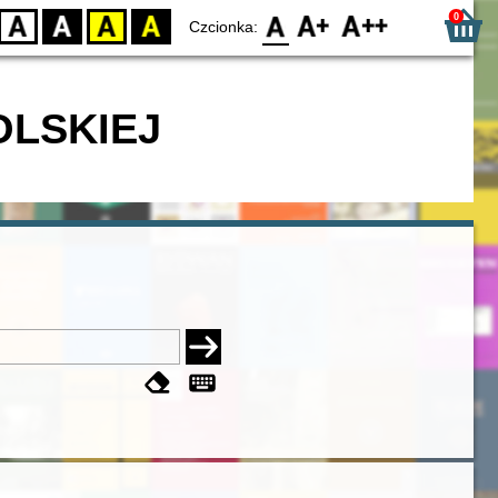
0
D
BW
YB
BY
F0
F1
F2
Czcionka:
OLSKIEJ