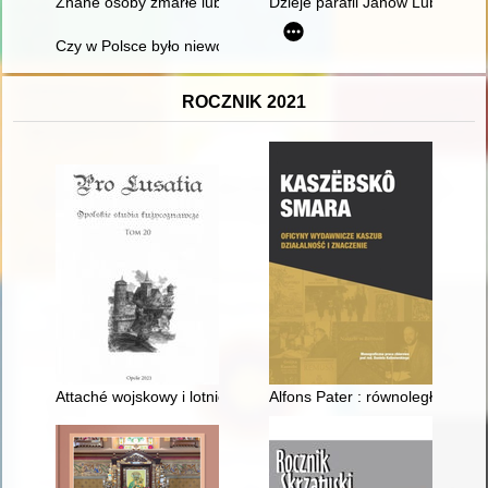
Znane osoby zmarłe lub pochowane w Braunsberg
Dzieje parafii Janów Lubelski (
Czy w Polsce było niewolnictwo? : debata zorganizowana 17 m
ROCZNIK 2021
Attaché wojskowy i lotniczy w Berlinie ppłk dypl. Antoni Szym
Alfons Pater : równoległe ścieżk