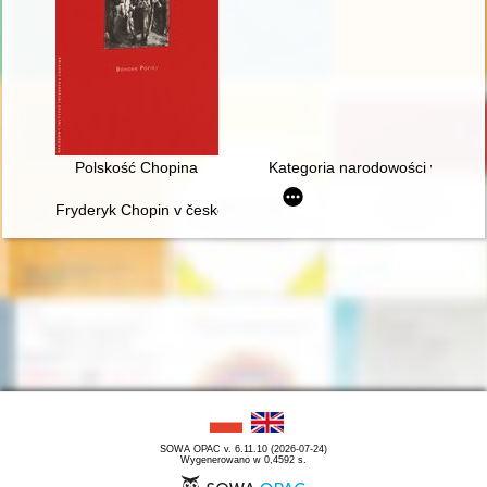
Polskość Chopina
Kategoria narodowości w recepc
Fryderyk Chopin v české literatuóe
SOWA OPAC v. 6.11.10 (2026-07-24)
Wygenerowano w 0,4592 s.