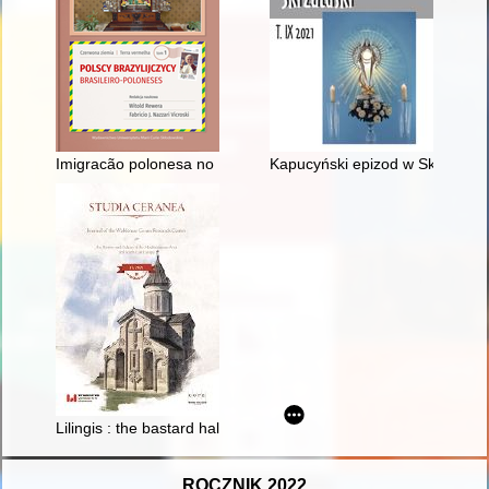
Imigracão polonesa no Brasil meridional : identidade(s) e mem
Kapucyński epizod w Skrzatusz
Lilingis : the bastard half-brother of Illus
ROCZNIK 2022