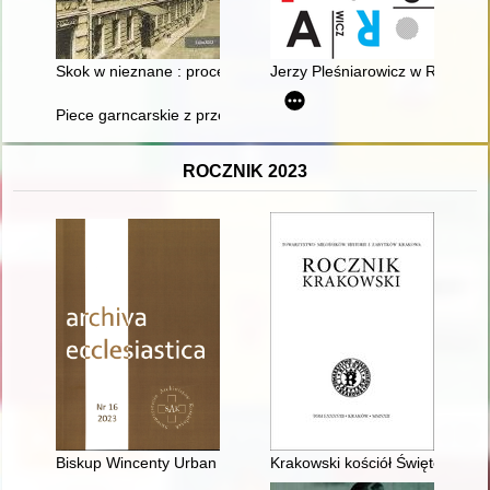
Skok w nieznane : procesy modernizacyjne, architektura i poli
Jerzy Pleśniarowicz w Rozgłoś
Piece garncarskie z przełomu średniowiecza i nowożytności odk
ROCZNIK 2023
Biskup Wincenty Urban sufragan gnieźnieński jako wrocławski 
Krakowski kościół Świętej Trój