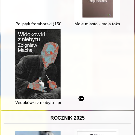
Poliptyk fromborski (1504 r.) : prace konserwatorskie 2019-20
Moje miasto - moja tożsamość :
Widokówki z niebytu : pięć esejów bardzo osobistych o ulotnośc
ROCZNIK 2025