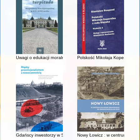
Uwagi o edukacji moralnej synów szlacheckich w XVI-wiecznej 
Polskość Mikołaja Kopernika z 
Gdańscy inwestorzy w Sopocie : prestiż finansowy i towarzyski
Nowy Łowicz : w centrum polig