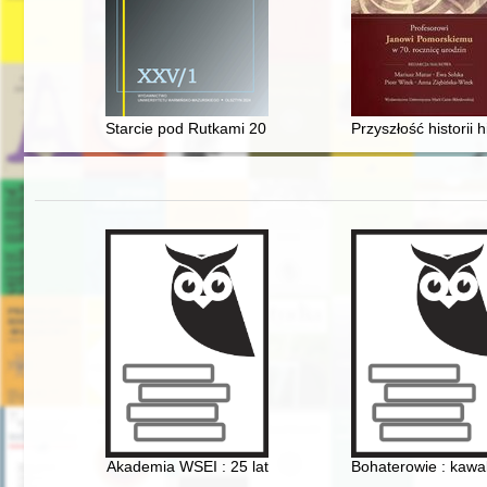
Starcie pod Rutkami 20 maja 1831 r. w świetle opinii 
Przyszłość historii h
Akademia WSEI : 25 lat
Bohaterowie : kawa