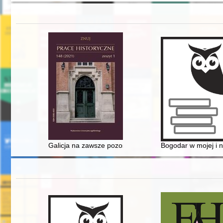
Galicja na zawsze pozostanie Galicją" : kraj koronny n
Bogodar w mojej i n