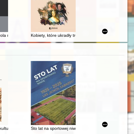
aphs from the trail of the Carpathian riflemen
rola rzeki w życiu społeczno-gospodarczym miasta (przykład Kędzierzy
Kobiety, które ukradły tron : studium czterech przypad
44 r
 w kaplicy seminaryjnej w Przemyślu
kulturze : wybrane zagadnienia
Sto lat na sportowej niwie : LKS "Sokół Zabrzeg" 192