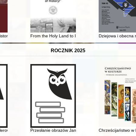
generała Ignacego Prądzyńskiego
istoriografii : głos w dyskusji
From the Holy Land to Italy : Karol Angerman's photogr
Dziejowa i obecna 
ROCZNIK 2025
lerowie Orderu Wojennego Virtuti Militari Powstania Warszawskiego 19
Przesłanie obrazów Jana Henryka Rosena (1891-1982)
Chrześcijaństwo w 