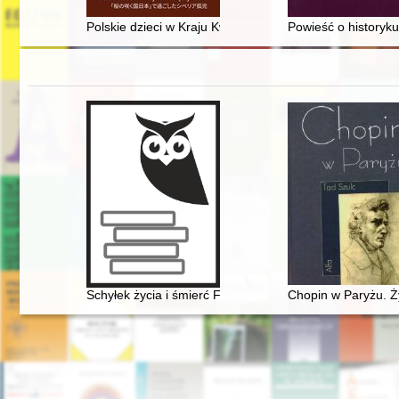
Polskie dzieci w Kraju Kwitnącej Wiśni = "Sakura no sak
Powieść o historyku
Schyłek życia i śmierć Fryderyka Chopina [1810-1849]
Chopin w Paryżu. Ż