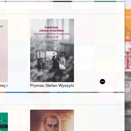
ischen Kaiserstaat"
oznańskim w latach 1945-1950 : struktury, obsada personalna, dział
znej medycyny na podstawie weneckiego Skarbca ubogich Piotra Hiszp
Prymas Stefan Wyszyński jako ordynariusz wiernych ob