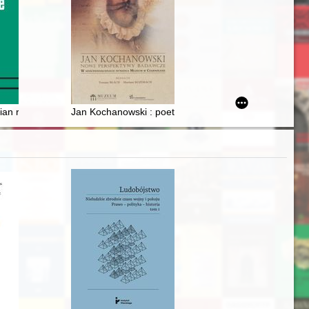
azji 250. urodzin autorki = "All Ihre Briefe..." : Rahel Varnhagen und 
e Masurian Lakeland
ian regime and the "status quo" of the Catholic Church in the context o
Jan Kochanowski : poeta europejski i narodowy