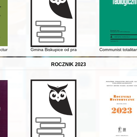
arnhagena : katalog wystawy rękopisów w Bibliotece Jagiellońskiej z ok
cture of fortifications of the early medieval stronghold at Pasym in th
Gmina Biskupice od pradziejów do 2020
Communist totalitar
ROCZNIK 2023