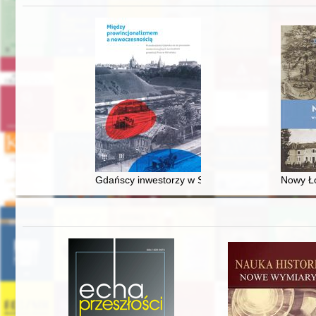
Gdańscy inwestorzy w Sopocie : prestiż finansowy
Nowy Ło