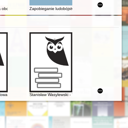
wa obcego na Śląsku do 1335 roku w zbiorach Archiwum Państwowego w
Zapobieganie ludobójstwu jako rozwinięcie koncepcji 
Towarzystwo Politechniczne Polskie w Paryżu. Nieznana korespondencj
Stanisław Wasylewski - "opolanin z wyboru" o Frydery