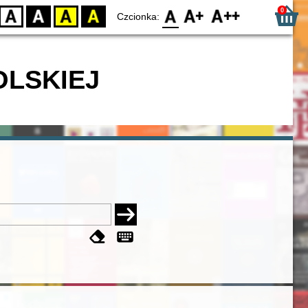
0
D
BW
YB
BY
F0
F1
F2
Czcionka:
OLSKIEJ