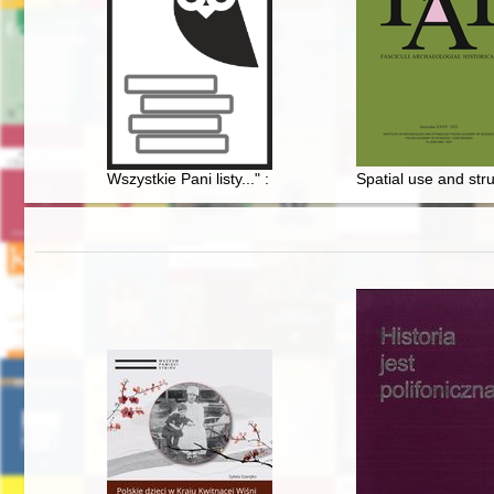
Wszystkie Pani listy..." : Rahel Varnhagen i kolekcja V
Spatial use and stru