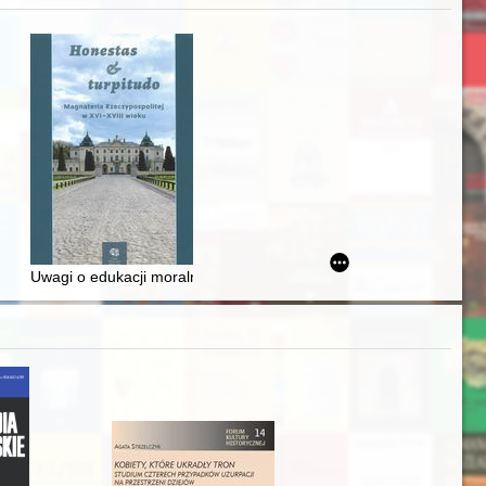
Ślązaka
Uwagi o edukacji moralnej synów szlacheckich w XVI-wiecznej Rze