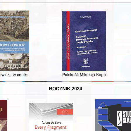
 i towarzyski lokalnego mieszczaństwa w 2. poł. XIX w
wicz : w centrum poligonu drawskiego od średniowiecza do dziś
Polskość Mikołaja Kopernika z rodu 
ROCZNIK 2024