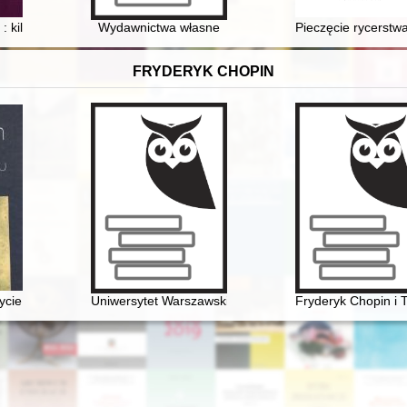
u kuni Nippon" de sugoshi ta shiberia koji
 : kilka uwag o książce Yishaia Sarida "Potwór pamięci"
Wydawnictwa własne
Pieczęcie rycerst
FRYDERYK CHOPIN
ycie i epoka
Uniwersytet Warszawski i młody Chopin
Fryderyk Chopin i 