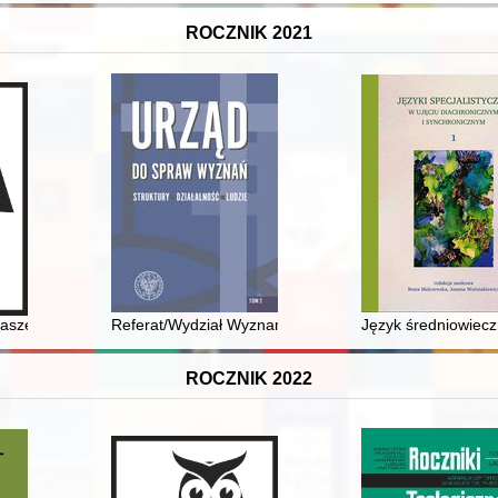
ROCZNIK 2021
a kresach imperium na łamach "Vaterländische Blätter für den österreich
aszej pamięci
Referat/Wydział Wyznaniowy w Urzędzie Wojewódzkim P
Język średniowiec
ROCZNIK 2022