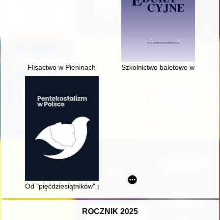
Flisactwo w Pieninach
Szkolnictwo baletowe w Polsce i
Od "pięćdziesiątników" przez "nogoumywalców" i "prostaków" 
ROCZNIK 2025