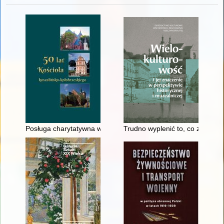
Posługa charytatywna w diecezji koszalińsko-kołobrzeskiej wo
Trudno wyplenić to, co zasiewa