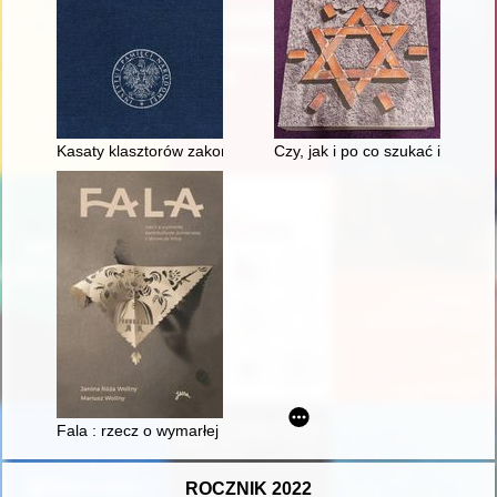
Kasaty klasztorów zakonów męskich na terenie Wielkiego Ksi
Czy, jak i po co szukać i upami
Fala : rzecz o wymarłej kontrkulturze żołnierskiej z dorzecza W
ROCZNIK 2022