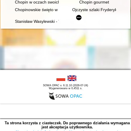
Chopin w oczach swoich uczniów
Chopin gourmet
Chopinowskie święto w Dusznikach
Ojczyste szlaki Fryderyka Chop
Stanisław Wasylewski - "opolanin z wyboru" o Fryderyku Chopi
SOWA OPAC v. 6.11.10 (2026-07-24)
Wygenerowano w 0,4511 s.
Ta strona korzysta z ciasteczek. Do poprawnego działania wymagana
jest akceptacja użytkownika.