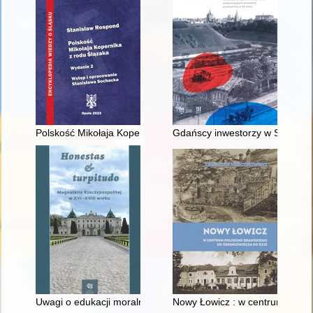
Polskość Mikołaja Kopernika z rodu Ślązaka
Gdańscy inwestorzy w Sopocie :
Uwagi o edukacji moralnej synów szlacheckich w XVI-wiecznej 
Nowy Łowicz : w centrum polig