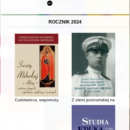
ROCZNIK 2024
Cudotwórca, wspomożyciel, darczyńca : wybrane aspekty ikonog
Z ziemi jeziorańskiej na pokła