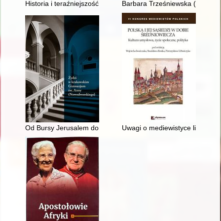
Historia i teraźniejszość 1 : liceum i technikum : podręcznik :
Barbara Trześniewska (12 II 19
Od Bursy Jerusalem do pl. Na Groblach : siedziby Szkół Nowod
Uwagi o mediewistyce literackie