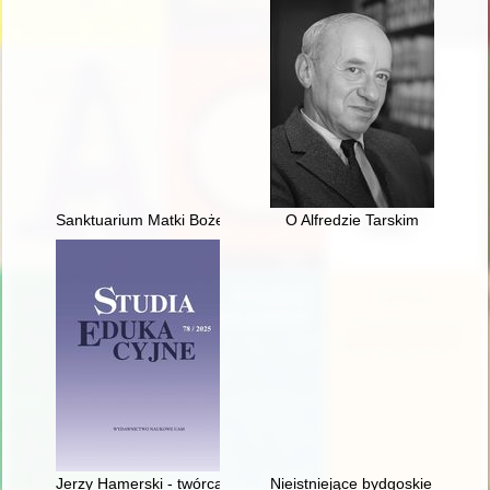
Sanktuarium Matki Bożej Pocieszenia : parafia św. Jana Jałmu
O Alfredzie Tarskim
Jerzy Hamerski - twórca poznańskiej pedagogiki "łejerskiej"
Nieistniejące bydgoskie pomniki