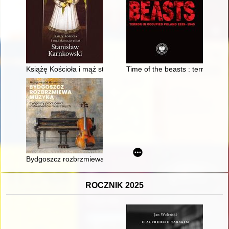
Książę Kościoła i mąż stanu, prymas Stanisław Karnkowski
Time of the beasts : terror in 
Bydgoszcz rozbrzmiewa muzyką : bydgoscy producenci instr
ROCZNIK 2025