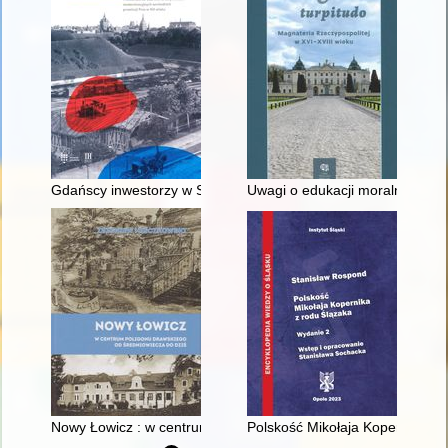
Gdańscy inwestorzy w Sopocie : prestiż finansowy i towarzyski
Uwagi o edukacji moralnej synó
Nowy Łowicz : w centrum poligonu drawskiego od średniowiecz
Polskość Mikołaja Kopernika z 