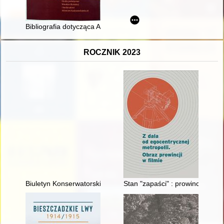
Bibliografia dotycząca Adama Kozłowieckiego SJ (1911-2007)
ROCZNIK 2023
Biuletyn Konserwatorski Województwa Podlaskiego. Z. 29 (202
Stan "zapaści" : prowincja w po