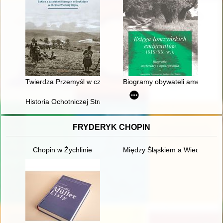
Twierdza Przemyśl w czasie ofensyw karpackich na początku 
Biogramy obywateli amerykańsk
Historia Ochotniczej Straży Pożarnej w Łąkorzu : 1923-2023
FRYDERYK CHOPIN
Chopin w Żychlinie
Między Śląskiem a Wiedniem. Ksi