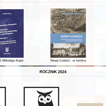
XVI-wiecznej Rzeczypospolitej
ć Mikołaja Kopernika z rodu Ślązaka
Nowy Łowicz : w centrum poligonu dr
ROCZNIK 2024