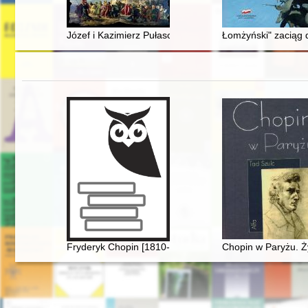
Józef i Kazimierz Pułascy - bohaterowie konfederacji ba
Łomżyński" zaciąg 
Fryderyk Chopin [1810-1949] wśród Polaków na obczy
Chopin w Paryżu. Ż