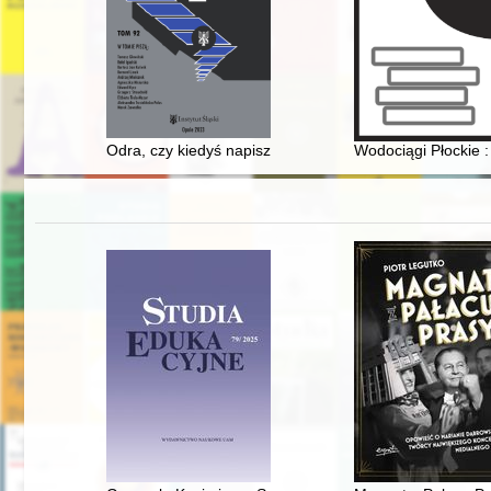
Odra, czy kiedyś napisze się o niej wszystko...? : od p
Wodociągi Płockie :