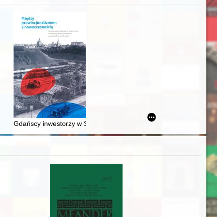
awskiego od średniowiecza do dziś
Gdańscy inwestorzy w Sopocie : prestiż finansowy i towarzyski lo