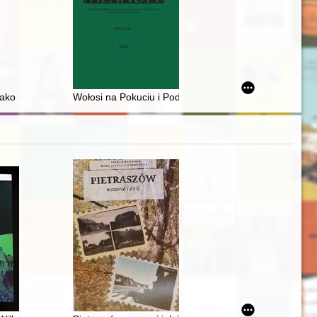
 Powiślu po 1945 roku
ako uwikłanie : projekty tożsamościowe w literaturze polskiej i żydowski
Wołosi na Pokuciu i Podolu : słowo o odnalezieniu ni