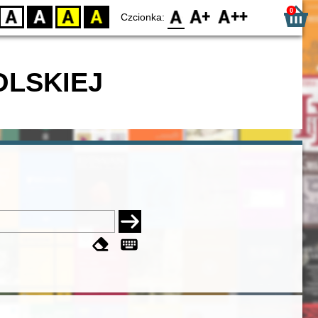
0
D
BW
YB
BY
F0
F1
F2
Czcionka:
OLSKIEJ