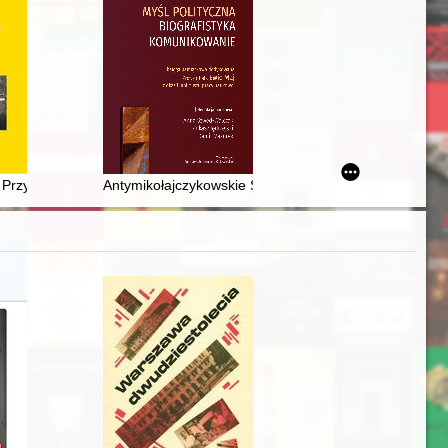
wczesnonowożytnych źródeł pisanych
w w Poznaniu
 Przygórze. Cz. 1,
Antymikołajczykowskie Stronnictwo Ludowe "Wolność" 