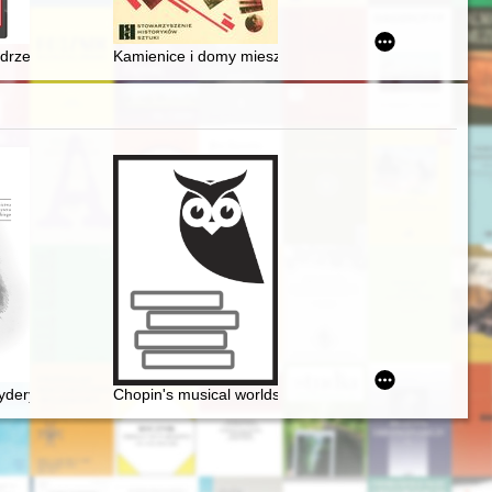
ów w źródłach archiwalnych
fesora W. Kowalskiego
ndrzej Marek Wyrwa (1955-2022) - dyrektor Muzeum Pierwszych Piastów
Kamienice i domy mieszkalne Warszawy w dwudziesto
ove. Masovian inspiration
deryka Chopina. T. 3 cz. 4
Chopin's musical worlds the 1840's