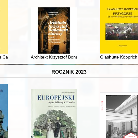
lis Casimiriensis" z 1644 roku : kazimierska łaźnia miejska w świetle 
Architekt Krzysztof Bonadura starszy i cech muratoró
Glashütte Köpprich
ROCZNIK 2023