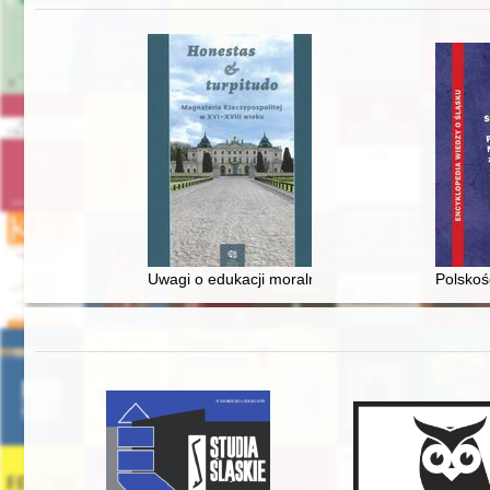
Uwagi o edukacji moralnej synów szlacheckich w 
Polskoś