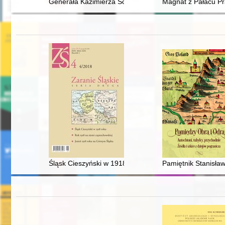
Generała Kazimierza Sosnkowskiego sejmowy patron rok
Magnat z Pałacu Pr
Śląsk Cieszyński w 1918 roku
Pamiętnik Stanisła