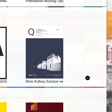
torii w szkołach ponadpodstawowych (licea i technika)
 medialnego II RP
 Wilka do Paryżewa
Pietraszów wczoraj i dziś
Wielkich w latach 1929-1935
ie 1961-2017
 (tchines) i ich obecność w piśmiennictwie etnografów (folklorystów) ż
Dom Kultury Zacisze vel "Komin Kultury" na Targówk