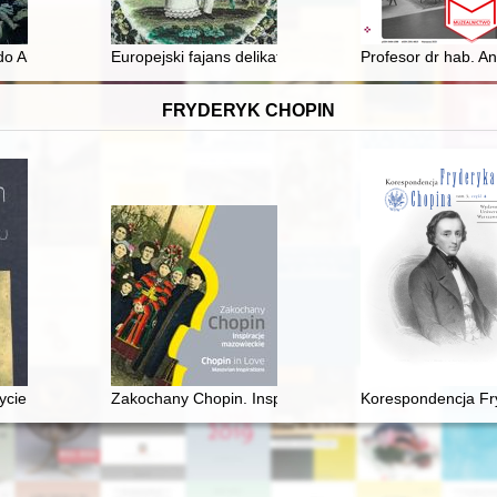
rskiej
do Armii Hallera w Stanach Zjednoczonych : 100 biogramów hallerczyk
Europejski fajans delikatny z XIX wieku : kolekcja pro
Profesor dr hab. A
FRYDERYK CHOPIN
źnie
ycie i epoka
Zakochany Chopin. Inspiracje mazowieckie. Chopin in l
Korespondencja Fry