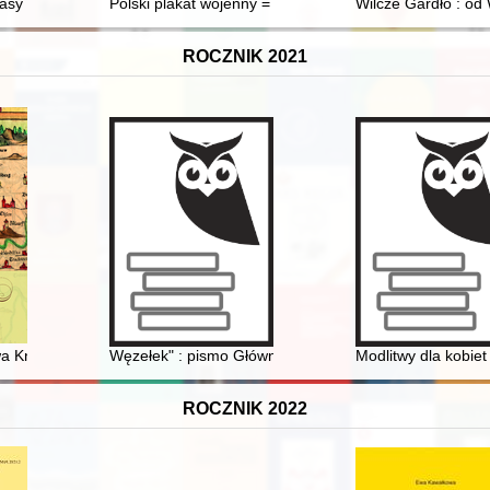
u 2025 i jego obraz we współczesnych podręcznikach do nauczania his
asy : opowieść o Marianie Dąbrowskim, twórcy największego koncernu
Polski plakat wojenny = Polish world war II posters
Wilcze Gardło : od
ROCZNIK 2021
wa Knaka - nauczyciela polskiej szkoły mniejszościowej w Podmoklach 
Węzełek" : pismo Głównej Kwatery Harcerek w Londyn
Modlitwy dla kobiet
ROCZNIK 2022