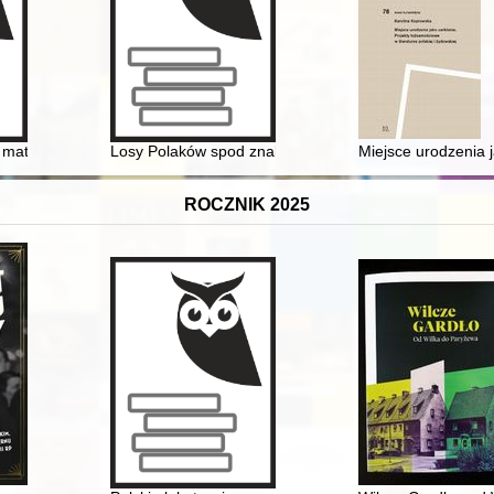
olskiej myśli zachodniej końca XIX po połowę XX stulecia
 materiały źródłowe do dziejów wodociągów i kanalizacji w Płocku
Losy Polaków spod znaku Rodła na Warmii, Mazurach i
Miejsce urodzenia j
ROCZNIK 2025