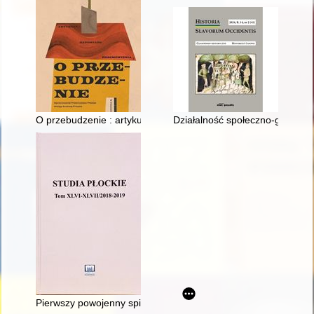
O przebudzenie : artykuły, reportaże, przemówienia
Działalność społeczno-gospodar
Pierwszy powojenny spis kościołów i duchowieństwa Diecezji P