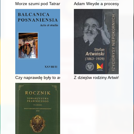
Morze szumi pod Tatrami - recenzja]
Adam Weyde a procesy moderniza
Czy naprawdę były to awantury? : interwencje polskie w Mołda
Z dziejów rodziny Artwińskich :