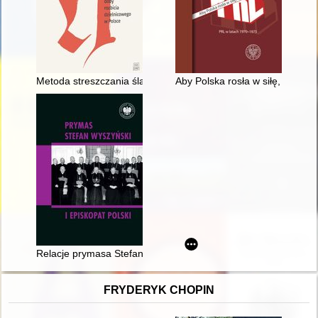
Metoda streszczania śląskiej Kroniki polskiej w rękopisie I F 21
Aby Polska rosła w siłę, a ludzi
Relacje prymasa Stefana Wyszyńskiego z krakowskim metropol
FRYDERYK CHOPIN