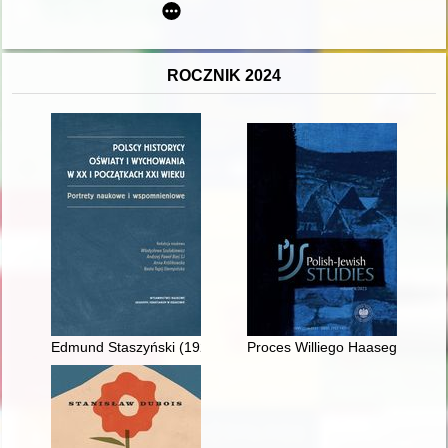
ROCZNIK 2024
Edmund Staszyński (1924-2005) i jego prace historyczno-ośw
Proces Williego Haasego prze