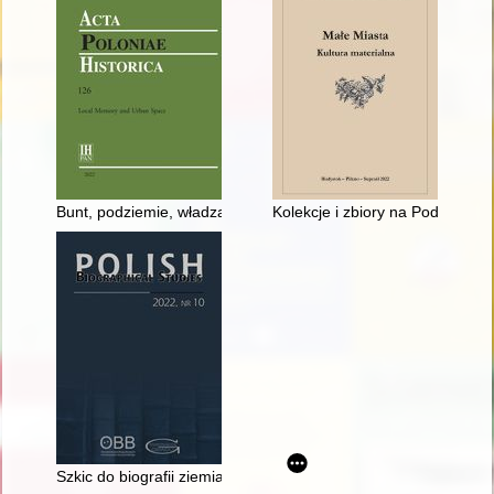
Bunt, podziemie, władza - recenzja]
Kolekcje i zbiory na Podlasiu :
Szkic do biografii ziemianina : Marian Kiniorski (1868–1943)