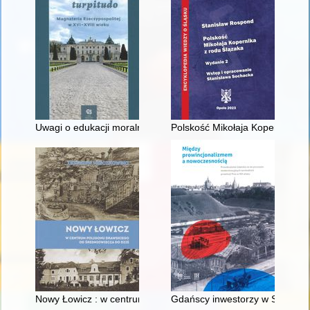
Uwagi o edukacji moralnej synów szlacheckich w XVI-wiecznej 
Polskość Mikołaja Kopernika z 
Nowy Łowicz : w centrum poligonu drawskiego od średniowiecz
Gdańscy inwestorzy w Sopocie :