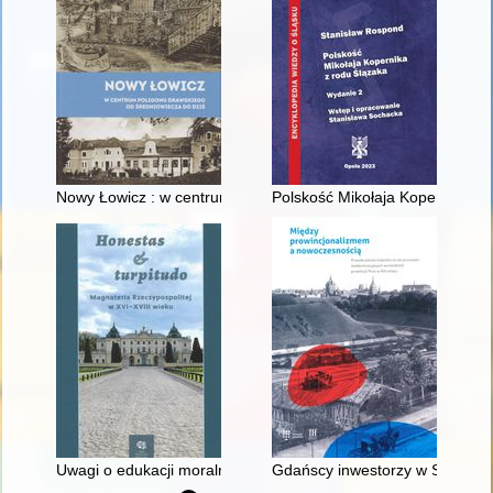
Nowy Łowicz : w centrum poligonu drawskiego od średniowiecz
Polskość Mikołaja Kopernika z 
Uwagi o edukacji moralnej synów szlacheckich w XVI-wiecznej 
Gdańscy inwestorzy w Sopocie :