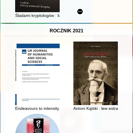
Śladami kryptologów : ludzie, którzy pokonali Enigmę
ROCZNIK 2021
Endeavours to intensity agricultural production in Austrian Gali
Antoni Kątski : lew estrady XIX 