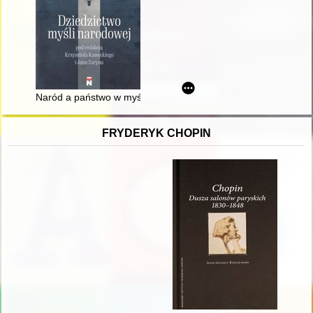
Naród a państwo w myśli narodowo-demokratycznej : zarys prob
FRYDERYK CHOPIN