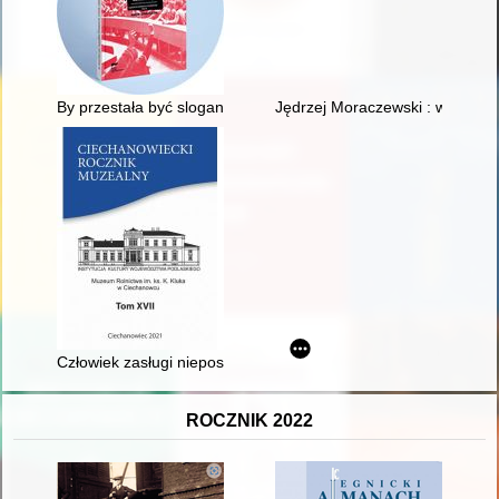
By przestała być sloganem demokracja : strajk łódzkich stude
Jędrzej Moraczewski : wspomnien
Człowiek zasługi niepospolitej : profesor Zygmunt Józef Przy
ROCZNIK 2022