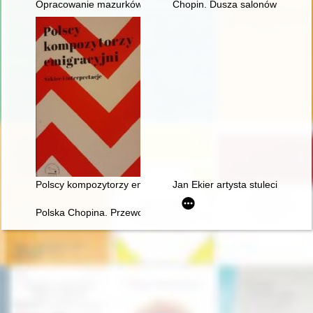
Opracowanie mazurków Chopina w redakcji Zygmunta Stojowski
Chopin. Dusza salonów parysk
Polscy kompozytorzy emigracyjni. Szkice i interpretacje
Jan Ekier artysta stulecia - w 
Polska Chopina. Przewodnik po miejscach związanych z poby