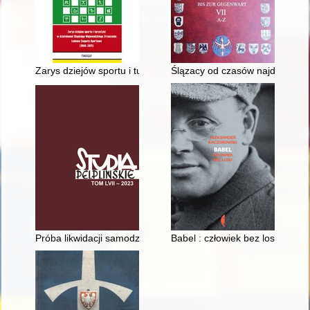
Zarys dziejów sportu i turystyki w działalności Śląskiego W
Ślązacy od czasów najdawniejs
Próba likwidacji samodzielnej placówki duszpasterskiej w Jano
Babel : człowiek bez losu