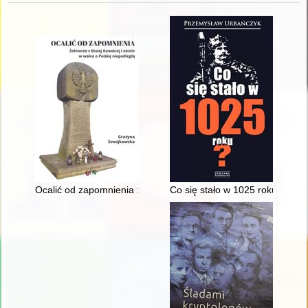
Ocalić od zapomnienia : żołnierze z Białej Rawskiej i okolic w 
Co się stało w 1025 roku?