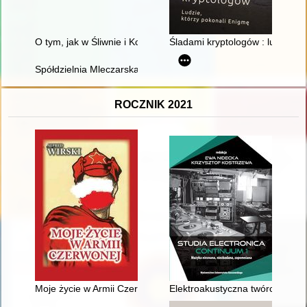
O tym, jak w Śliwnie i Konowałach kościoły budowano
Śladami kryptologów : ludzie, k
Spółdzielnia Mleczarska Mlekpol w 4. dekadzie działalności (2
ROCZNIK 2021
Moje życie w Armii Czerwonej
Elektroakustyczna twórczość Z