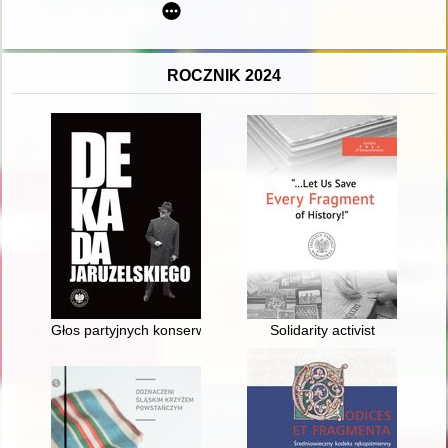
ROCZNIK 2024
Głos partyjnych konserwatystów : Władysław Machejek i środowis
Solidarity activist