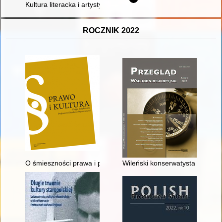
Kultura literacka i artystyczna na łamach "Przekroju" Mariana E
ROCZNIK 2022
O śmieszności prawa i prawników słów kilka
Wileński konserwatysta Stanisław