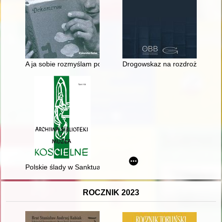
A ja sobie rozmyślam pomiędzy cyprysy..." : o kobiecych prak
Drogowskaz na rozdrożu : życie
Polskie ślady w Sanktuarium Matki Bożej Łaskawej na Mentorelli
ROCZNIK 2023