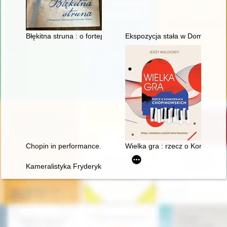
Błękitna struna : o fortepianach romantycznych Fryderyka Cho
Ekspozycja stała w Domu Urodz
Chopin in performance. History, theory, practice
Wielka gra : rzecz o Konkursa
Kameralistyka Fryderyka Chopina. Margines czy integralna czę