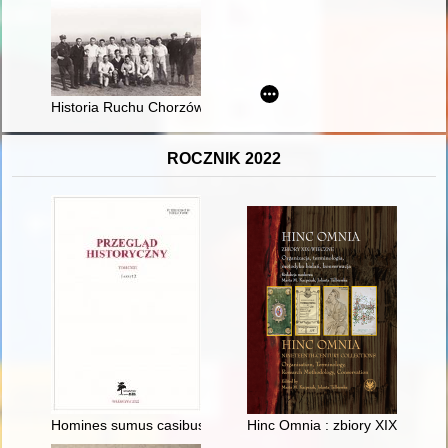
Historia Ruchu Chorzów. T. 1 cz. 2,
ROCZNIK 2022
Homines sumus casibus subiacentes" : kilka uwag o "Historia 
Hinc Omnia : zbiory XIX-wieczne