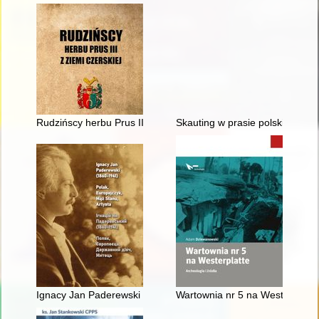
Rudzińscy herbu Prus III z ziemi ciechanowskiej w archiwaliach
Skauting w prasie polskiej z lat
Ignacy Jan Paderewski (1860-1941) : Polak, Europejczyk, mąż st
Wartownia nr 5 na Westerplatte 