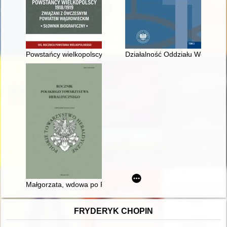
Powstańcy wielkopolscy 1918/1919 związani z ówczesnym powia
Działalność Oddziału Wojewódz
Małgorzata, wdowa po Przemyśle II, przyczyną wojny branden
FRYDERYK CHOPIN