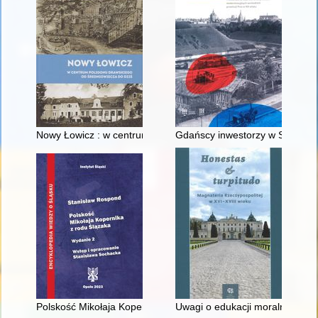
Nowy Łowicz : w centrum poligonu drawskiego od średniowiecz
Gdańscy inwestorzy w Sopocie :
Polskość Mikołaja Kopernika z rodu Ślązaka
Uwagi o edukacji moralnej synó