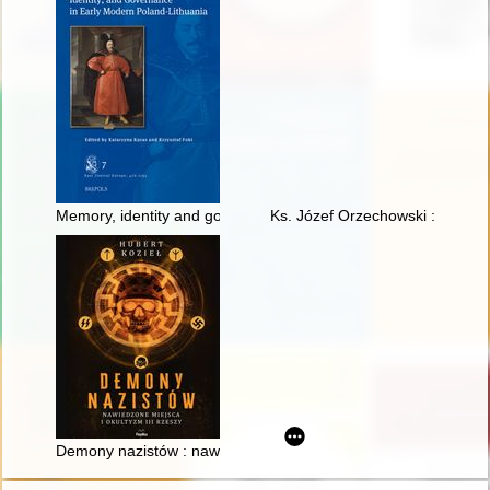
Memory, identity and governance in early modern Poland-Lith
Ks. Józef Orzechowski : na oko
Demony nazistów : nawiedzone miejsca i okultyzm III Rzeszy