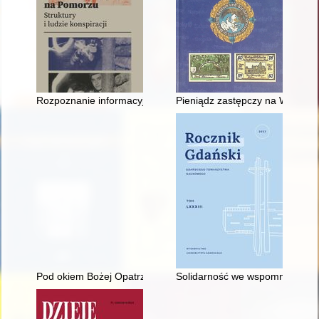
Rozpoznanie informacyjno-wywiadowcze na Pomorzu jako eleme
Pieniądz zastępczy na Warmii,
Pod okiem Bożej Opatrzności : wydarzenia z lat 1968-2019 z
Solidarność we wspomnieniach k