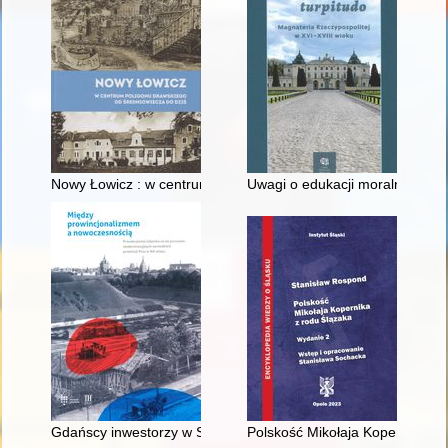
Nowy Łowicz : w centrum poligonu drawskiego od średniowiecz
Uwagi o edukacji moralnej synó
Gdańscy inwestorzy w Sopocie : prestiż finansowy i towarzyski
Polskość Mikołaja Kopernika z 