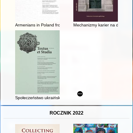
Armenians in Poland from the 14th century to the first years of
Mechanizmy karier na dworach k
Społeczeństwo ukraińskie i I sekretarz KC Komunistycznej Par
ROCZNIK 2022