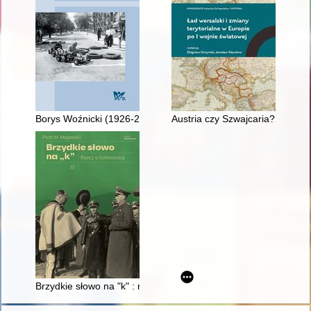
Borys Woźnicki (1926-2012) i rewitalizacja zamku w Olesku
Austria czy Szwajcaria? Kwesti
Brzydkie słowo na "k" : rzecz o kolaboracji