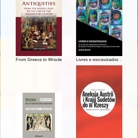
From Greece to Wrocław : Eduard Schaubert's antiquities colle
Livres e escravizados : as voze