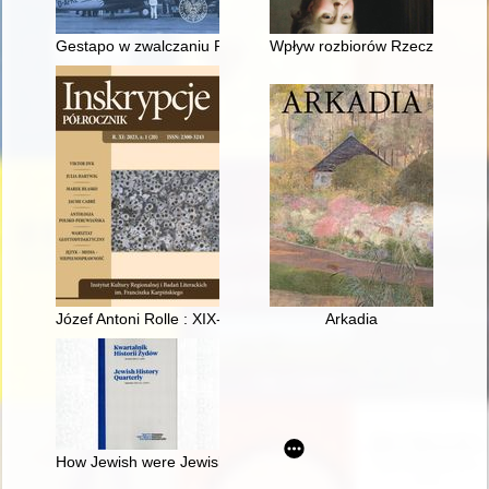
Gestapo w zwalczaniu Polski podziemnej na Pomorzu podczas o
Wpływ rozbiorów Rzeczypospolit
Józef Antoni Rolle : XIX-wieczny polihistor
Arkadia
How Jewish were Jewish communists?