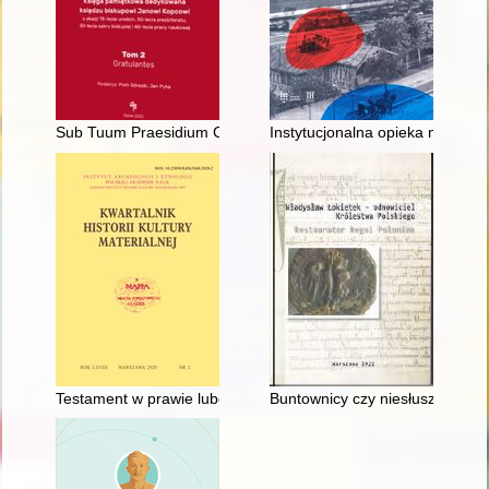
Sub Tuum Praesidium Confugimus" : patrocinia w archiprezbiter
Instytucjonalna opieka nad ma
Testament w prawie lubeckim : praktyka na przykładzie Elbląg
Buntownicy czy niesłusznie osk