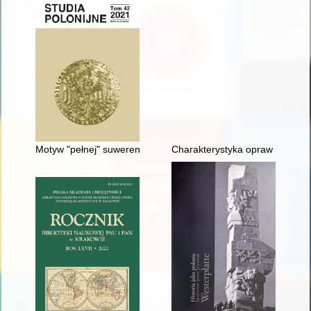
Motyw "pełnej" suwerenności w myśli politycznej emigracyjne
Charakterystyka opraw z XVI wie