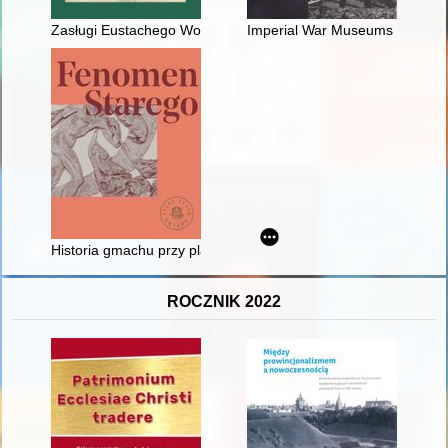
Zasługi Eustachego Wołoszczaka w badaniach botanicznych K
Imperial War Museums : zbiory i
Historia gmachu przy placu Szczepańskim
ROCZNIK 2022