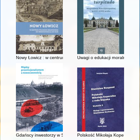
Nowy Łowicz : w centrum poligonu drawskiego od średniowiecz
Uwagi o edukacji moralnej synó
Gdańscy inwestorzy w Sopocie : prestiż finansowy i towarzyski
Polskość Mikołaja Kopernika z 