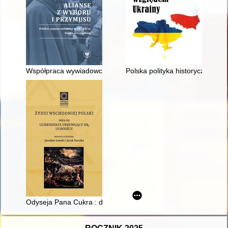
Współpraca wywiadowcza oddziału II Sztabu Generalnego Wojs
Polska polityka historyczna wz
Odyseja Pana Cukra : droga uchodźcy żydowskiego w reportaż