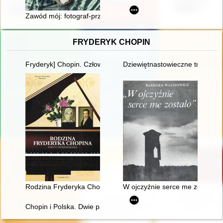
Zawód mój: fotograf-przyrodnik : życie, praca, twórczość Zyg
FRYDERYK CHOPIN
Fryderyk] Chopin. Człowiek, dzieło, rezonans
Dziewiętnastowieczne transkryp
Rodzina Fryderyka Chopina. Fakty i domniemania
W ojczyźnie serce me zostało"
Chopin i Polska. Dwie pasje życia Gastona Belotti [1920-1985]