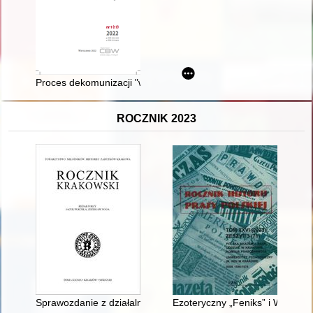
Proces dekomunizacji "wojskowych" nazw ulic po 2016 roku na
ROCZNIK 2023
Sprawozdanie z działalności Komitetu Opieki nad Kopcem Józe
Ezoteryczny „Feniks” i Wacław 