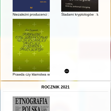
Niezależni producenci : Studio Filmowe im. Karola Irzykowski
Śladami kryptologów : ludzie, k
Prawda czy kłamstwa w historii Polski i narodu polskiego
ROCZNIK 2021