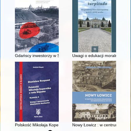
Gdańscy inwestorzy w Sopocie : prestiż finansowy i towarzyski
Uwagi o edukacji moralnej synó
Polskość Mikołaja Kopernika z rodu Ślązaka
Nowy Łowicz : w centrum polig