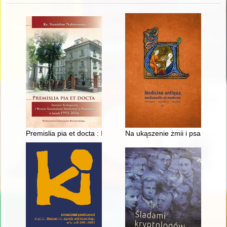
Premislia pia et docta : Instytut Teologiczny i Wyższe Semi
Na ukąszenie żmii i psa wście