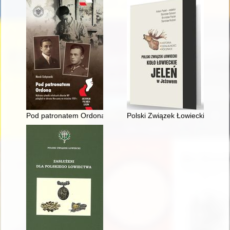
Pod patronatem Ordona : wybrane sylwetki młodszych oficeró
Polski Związek Łowiecki : Koło 