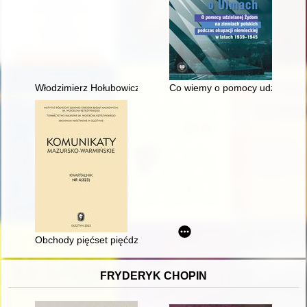
Włodzimierz Hołubowicz (1908-1962) : archeolog, pracownik n
Co wiemy o pomocy udzielanej 
Obchody pięćset pięćdziesiątej rocznicy urodzin Mikołaja Kop
FRYDERYK CHOPIN