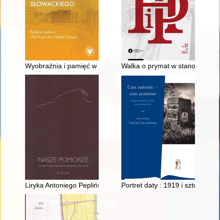
Wyobraźnia i pamięć w dyskursie autobiograficznym Słowacki
Walka o prymat w stanowieniu p
Liryka Antoniego Peplińskiego z lat 1945-1948
Portret daty : 1919 i sztuka fi