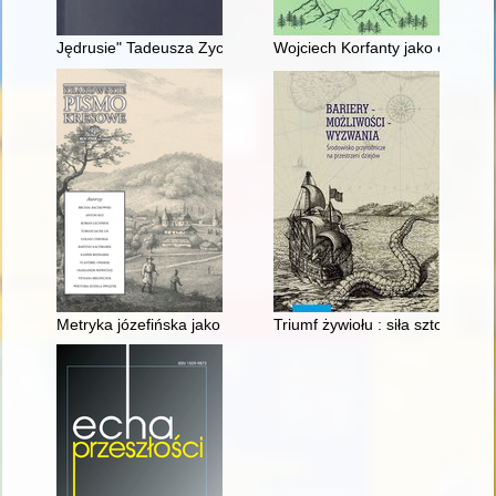
Jędrusie" Tadeusza Zycha
Wojciech Korfanty jako orędow
Metryka józefińska jako źródło do dziejów wojskowości ze szc
Triumf żywiołu : siła sztormów 