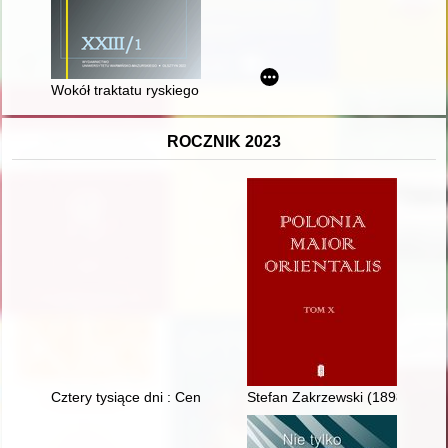
Wokół traktatu ryskiego : kilka refleksji Michała Kryspina Pawl
ROCZNIK 2023
Cztery tysiące dni : Centrum Kultury Chrześcijańskiej w Kłodzk
Stefan Zakrzewski (1898-1934) 