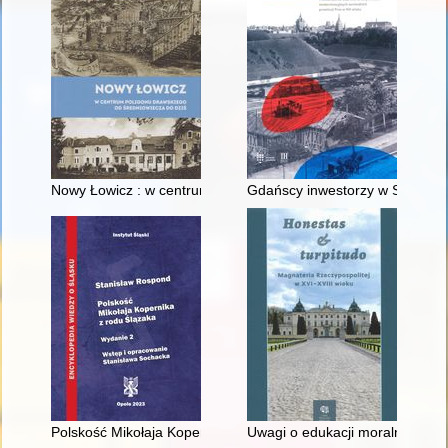
Nowy Łowicz : w centrum poligonu drawskiego od średniowiecz
Gdańscy inwestorzy w Sopocie :
Polskość Mikołaja Kopernika z rodu Ślązaka
Uwagi o edukacji moralnej synó