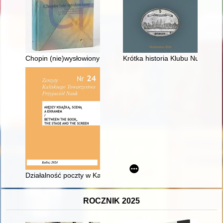
Chopin (nie)wysłowiony : wokół listów Chopina... : korespond
Krótka historia Klubu Numizmaty
Działalność poczty w Kaliszu (1706-1914) - recenzja]
ROCZNIK 2025