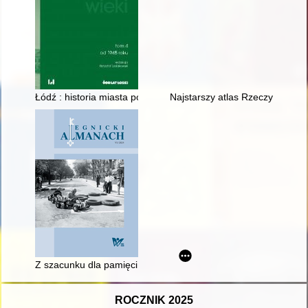
Łódź : historia miasta poprzez wieki. T. 4,
Najstarszy atlas Rzeczypospoli
Z szacunku dla pamięci : o ekshumacji dawnych mieszkańców 
ROCZNIK 2025