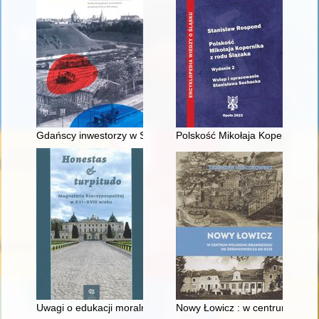
Gdańscy inwestorzy w Sopocie : prestiż finansowy i towarzyski
Polskość Mikołaja Kopernika z 
Uwagi o edukacji moralnej synów szlacheckich w XVI-wiecznej 
Nowy Łowicz : w centrum polig