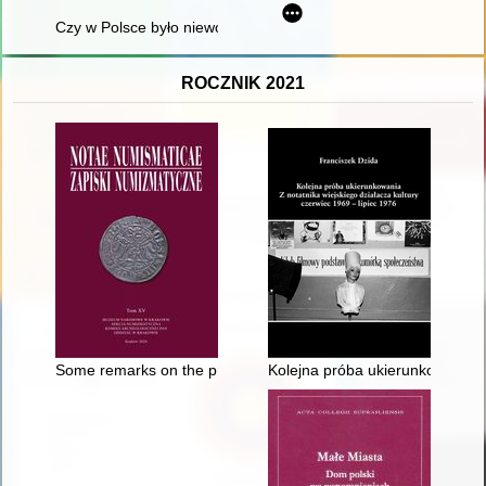
Czy w Polsce było niewolnictwo? : debata zorganizowana 17 m
ROCZNIK 2021
Some remarks on the problem of occurrence of "denarii subaer
Kolejna próba ukierunkowania : 