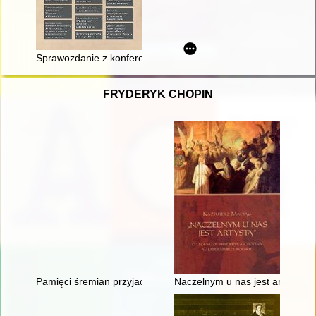
Sprawozdanie z konferencji naukowej "Emil Zegadłowicz w świecie
FRYDERYK CHOPIN
Pamięci śremian przyjaciół Fryderyka Chopina oraz miłośników
Naczelnym u nas jest artystą". 