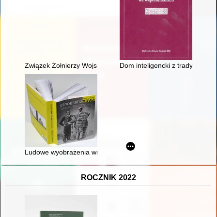
Związek Żołnierzy Wojska Polskiego w Kożuchowie 1982-2020
Dom inteligencki z tradycją zie
Ludowe wyobrażenia wizerunku Matki Boskiej Dzikowskiej = Fol
ROCZNIK 2022