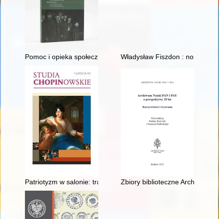
Pomoc i opieka społeczna w salinie wielickiej w dobie zaborów 
Władysław Fiszdon : non omnis
Patriotyzm w salonie: tradycje śpiewu domowego w rodzinie M
Zbiory biblioteczne Archiwum N