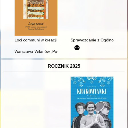
Loci communi w kreacji męczenników "Złotej legendy" Jakuba 
Sprawozdanie z Ogólnopolskiej 
Warszawa-Wilanów „Powsin” : cmentarzysko z wczesnej epoki że
ROCZNIK 2025