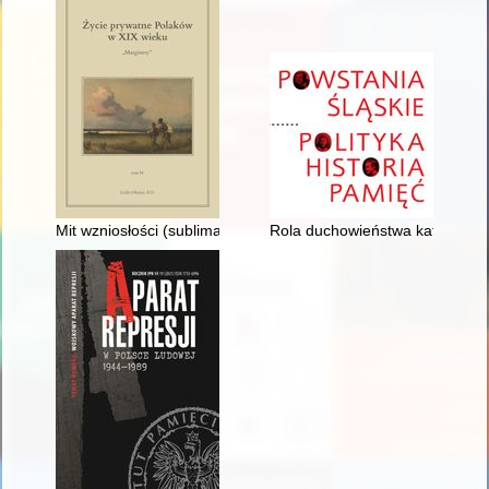
Mit wzniosłości (sublimacji) a egzystencja żołnierzy polskich 
Rola duchowieństwa katolickieg