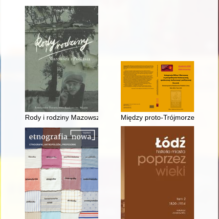
Rody i rodziny Mazowsza i Podlasia : źródła. T. 4 cz. 1
Między proto-Trójmorzem a neo