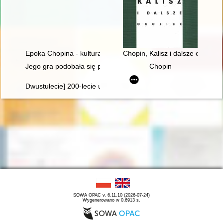
Epoka Chopina - kultura romantyczna we Francji i w Polsce
Chopin, Kalisz i dalsze okolice
Jego gra podobała się przede wszystkim damom... Chopin i ko
Chopin
Dwustulecie] 200-lecie urodzin Fryderyka Chopina
SOWA OPAC v. 6.11.10 (2026-07-24)
Wygenerowano w 0,6913 s.