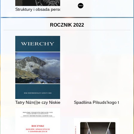
Struktury i obsada personalna pionów zwalczających polskie
ROCZNIK 2022
Tatry Niżn(i)e czy Niskie?
Spadŝina Pìlsuds'kogo ta Petlûr