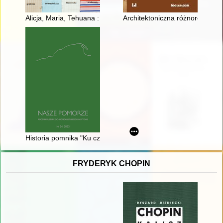
Alicja, Maria, Tehuana : meksykańskie transpozycje wystawy "Et
Architektoniczna różnorodność Ł
Historia pomnika "Ku czci poległych żołnierzy niemieckich" - of
FRYDERYK CHOPIN