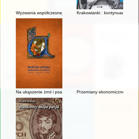
Wyzwania współczesnej biografistyki historycznej w kontekście
Krakowianki : kontynuacja : her
Na ukąszenie żmii i psa wściekłego" : receptury na medykam
Przemiany ekonomiczne i społe