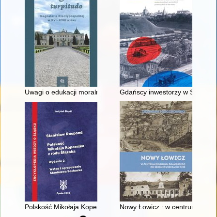
Uwagi o edukacji moralnej synów szlacheckich w XVI-wiecznej 
Gdańscy inwestorzy w Sopocie :
Polskość Mikołaja Kopernika z rodu Ślązaka
Nowy Łowicz : w centrum polig