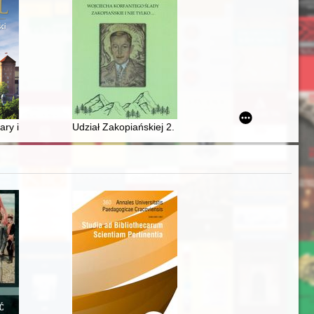
zańskich
ary i polskości
Udział Zakopiańskiej 2. Baterii Artylerii w III Powst