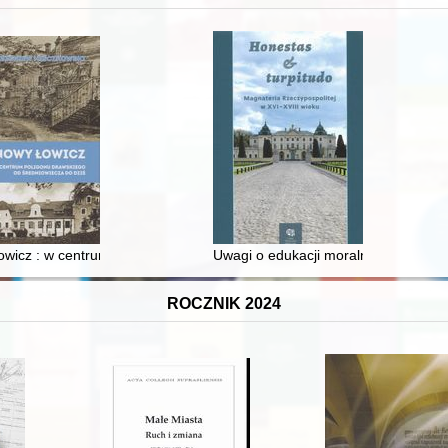
 i towarzyski lokalnego mieszczaństwa w 2. poł. XIX w
wicz : w centrum poligonu drawskiego od średniowiecza do dziś
Uwagi o edukacji moralnej synów szl
ROCZNIK 2024