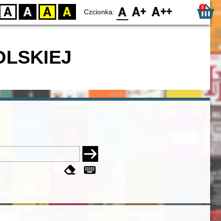
0
D
BW
YB
BY
F0
F1
F2
Czcionka:
OLSKIEJ