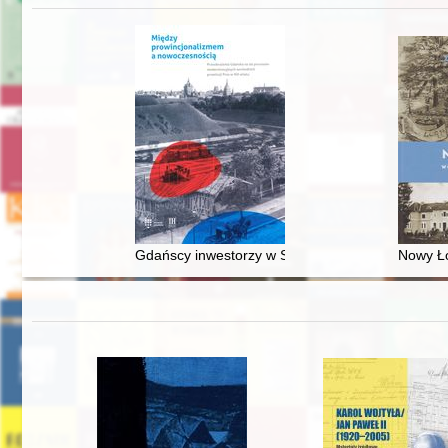
Gdańscy inwestorzy w Sopocie : prestiż finansowy
Nowy Ło