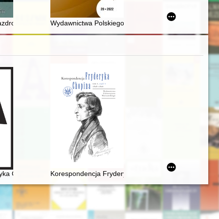
er and the Holocaust experience
zdrość i medycyna" : pół wieku temu, 24 maja 1972 r., zmarł Michał 
Wydawnictwa Polskiego Touring Klubu w latach 1930-
ryka Chopina - nowe ustalenia
ryka Chopina w warszawskiej oficynie Gebethnera i Wolffa. Studium pr
Korespondencja Fryderyka Chopina. T. 3 cz. 3,