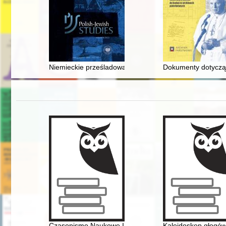
Niemieckie prześladowania i represje stosowane wobec
Dokumenty dotycząc
Czasopismo Naukowe Instytutu Studiów Kobiecych. 2025
Kalejdoskop głogówe