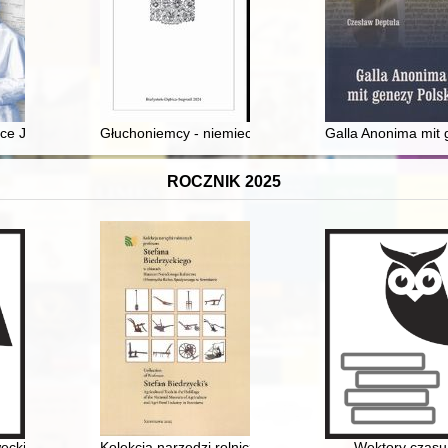
 ludności żydowskiej na terenie Kreis Busko w latach 1939-1942 : wyb
e Jana Pawła II i jego pamięci : wybrane przykłady z zasobu archiw
Głuchoniemcy - niemieckie osadnictwo we wschodnim i
Galla Anonima mit g
ROCZNIK 2025
, [nr] 2
cki. T. 1
Kolekcja narzędzi rolniczych profesora Stefana Biedrz
Wektory czasu