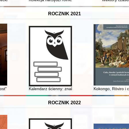
ROCZNIK 2021
ch Koło w Gorzowie Wielkopolskim
st" : sowieckie więzienie w Toszku w 1945 roku
Kalendarz ścienny: znaki zodiaku w synagogach = Wall
Kokongo, Rōviro i 
ROCZNIK 2022