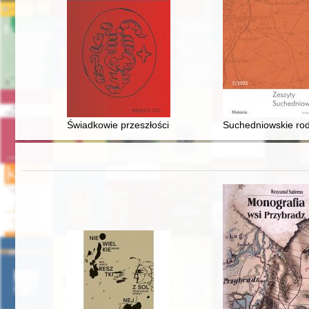
Świadkowie przeszłości ziemi siedleckiej : biogramy
Suchedniowskie rody