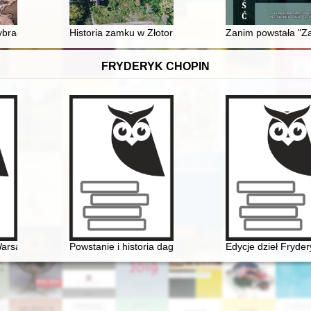
świadczenia Zagłady = Minor remnants from Solna Street : Isaac Celniki
ybradz
Historia zamku w Złotorii
Zanim powstała "Za
FRYDERYK CHOPIN
łości
Warsaw
Powstanie i historia dagerotypowych wizerunków Fryde
Edycje dzieł Fryde