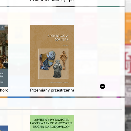
 calendar: zodiacal signs in synagogues
choroba Hansena : lekarze na Wyspie Wielkanocnej (Rapa Nui) w lata
Przemiany przestrzenne głównego miasta w obrębie st