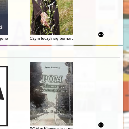
rane problemy
ów państwowych
 zachodnim dorzeczu Wisłoki, Wisłoka i Sanu
enezy Polski : studium z historiozofii i hermeneutyki symboli dziejopi
Czym leczyli się bernardyni? : katalog botaniczny z XI
yckiego w zbiorach Muzeum Narodowego Rolnictwa i Przemysłu Rolno-Spoż
POM w Klonownicy : powstanie : rozwój : likwidacja