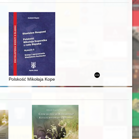
acheckich w XVI-wiecznej Rzeczypospolitej
Polskość Mikołaja Kopernika z rodu Ślązaka