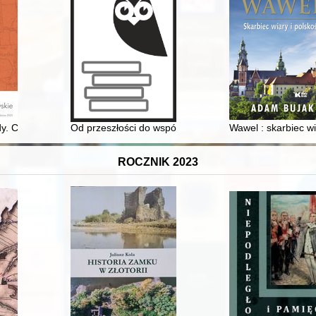
. Cz. 2,
Od przeszłości do współczesności" : dzieje ziem nador
Wawel : skarbiec wi
ROCZNIK 2023