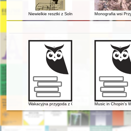
Niewielkie resztki z Solnej : Izaak Celnikier wobec do
Monografia wsi Prz
Wakacyjna przygoda z Chopinem" w Muzeum Niepodleg
Music in Chopin's 