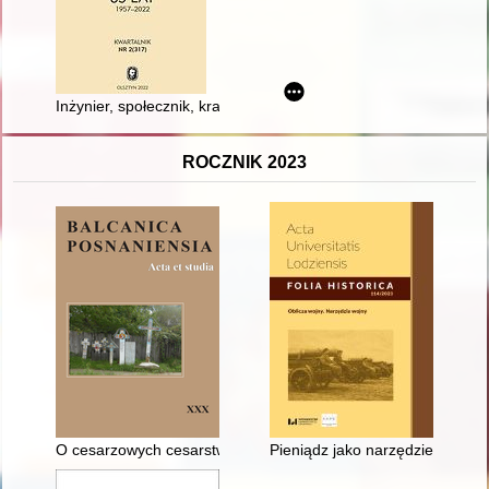
Inżynier, społecznik, krajoznawca : przyczynek do biografii Ale
ROCZNIK 2023
O cesarzowych cesarstwa Łacińskiego (1204-1261). (4),
Pieniądz jako narzędzie wojny (f