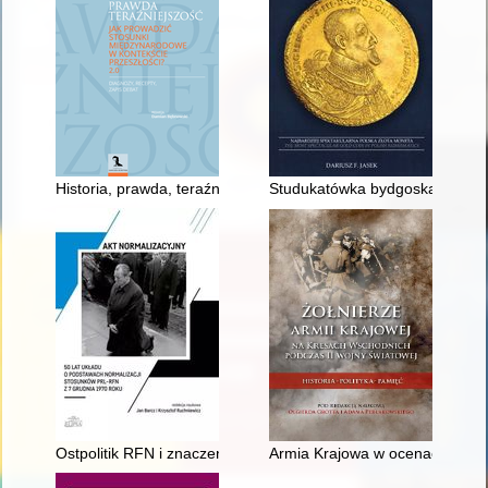
Historia, prawda, teraźniejszość : jak prowadzić stosunki międ
Studukatówka bydgoska 1621 Zyg
Ostpolitik RFN i znaczenie Układu z 7 grudnia 1970 roku
Armia Krajowa w ocenach piśmie