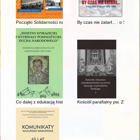
Początki Solidarności na "Ziemi Olkuskiej" a MKZ Katowice : u
By czas nie zatarł... : o Sierad
Co dalej z edukacją historyczną o powstaniach śląskich?
Kościół parafialny pw. Zwiasto