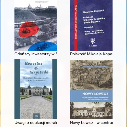
Gdańscy inwestorzy w Sopocie : prestiż finansowy i towarzyski
Polskość Mikołaja Kopernika z 
Uwagi o edukacji moralnej synów szlacheckich w XVI-wiecznej 
Nowy Łowicz : w centrum polig