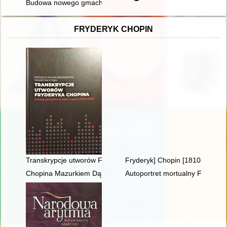
Budowa nowego gmachu biblioteki franciszkanów (OFMConv) w
FRYDERYK CHOPIN
Transkrypcje utworów Fryderyka Chopina : katalog rękopisów,
Fryderyk] Chopin [1810-1849] i
Chopina Mazurkiem Dąbrowskiego urzeczenie
Autoportret mortualny Fryderyka