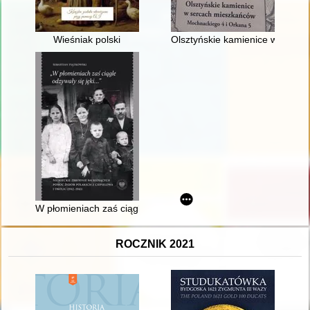
Wieśniak polski
Olsztyńskie kamienice w serca
W płomieniach zaś ciągle odzywały się jęki..." : niemieckie z
ROCZNIK 2021