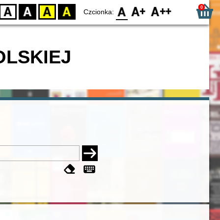
0
D
BW
YB
BY
F0
F1
F2
Czcionka:
OLSKIEJ