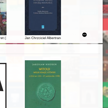
ie w latach 1896-1939
et (1956-2021) - kościelny historyk Staromieścia
Jan Chrzciciel Albertrandi : kustosz królewskiej Bibli