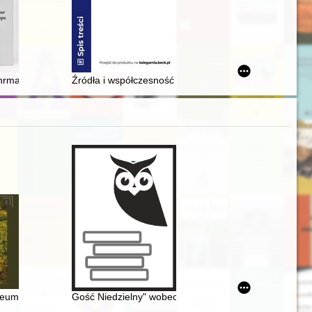
i fotografiach z lat ok. 1900-1945 ze zbiorów Ryszarda Rzymkowskiego.
machtu Warszawa i Grupa Korpuśna von dem Bach. Cz. 1,
Źródła i współczesność polskiej procedury sądowej : 5
 niezależnej lat 80
irschberg durch die Augen von Erich Fuchs und Otto Welzel
zeum
Gość Niedzielny" wobec systemów totalitarnych w lat