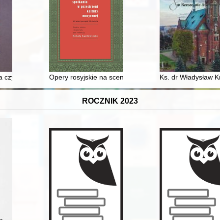
 czyli Świat zrekonstruowany w sanockim skansenie : album
Opery rosyjskie na scenie Teatru Wielkiego w Warszaw
Ks. dr Władysław Kr
ROCZNIK 2023