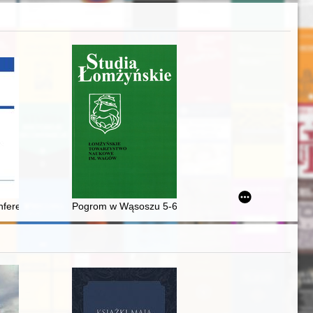
roku. T. 2,
 obrazów na terenie województwa bełskiego : zarys problematyki
ferencji "W drodze ku niepodległości. Przemiany modernizacyjne na zie
Pogrom w Wąsoszu 5-6 lipca 1941 r. - nowe ustalenia