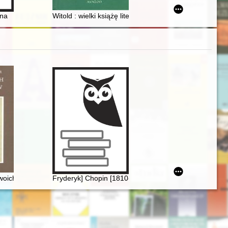
zna
Witold : wielki książę litewski : (1354 lub 1355 - 27 pa
woich uczniów
Fryderyk] Chopin [1810-1849]