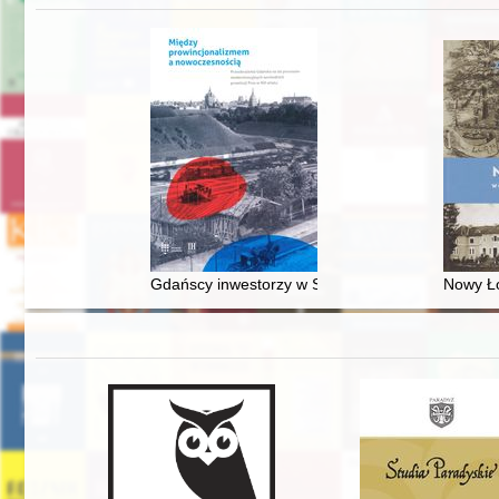
Gdańscy inwestorzy w Sopocie : prestiż finansowy
Nowy Ło