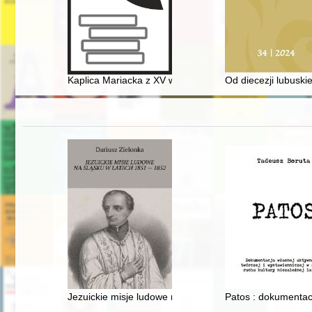
Kaplica Mariacka z XV w. na Bramie Przewozowej w Mal
Od diecezji lubuskie
Jezuickie misje ludowe na Śląsku w latach 1851-1852
Patos : dokumentacj