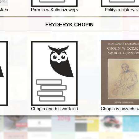
ałopolsce w 2. połowie XV w. : casus siedziby Jakuba Dębińskiego
Parafia w Kolbuszowej w latach 1918-1939
Polityka historyc
FRYDERYK CHOPIN
owoczesności
Chopin and his work in the context of culture. Vol 1
Chopin w oczach s