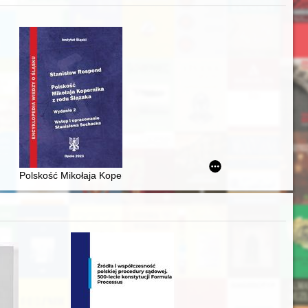
acheckich w XVI-wiecznej Rzeczypospolitej
Polskość Mikołaja Kopernika z rodu Ślązaka