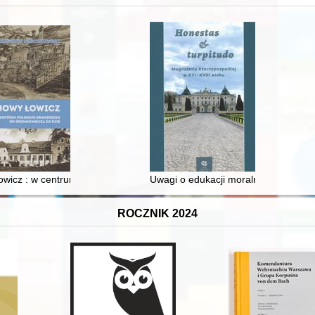
 i towarzyski lokalnego mieszczaństwa w 2. poł. XIX w
wicz : w centrum poligonu drawskiego od średniowiecza do dziś
Uwagi o edukacji moralnej synów szl
ROCZNIK 2024