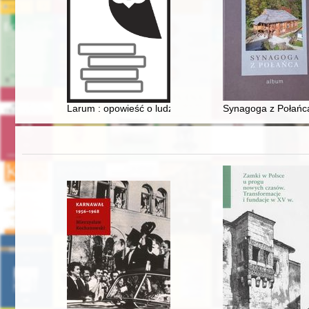
Larum : opowieść o ludziach w czas wojny
Synagoga z Połańca