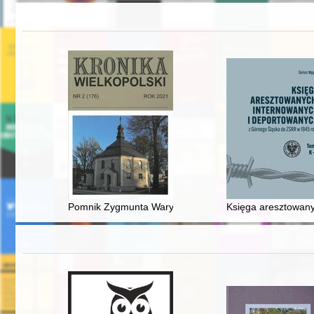
Pomnik Zygmunta Waryłkiewicza - zapomnianego bohate
Księga aresztowany