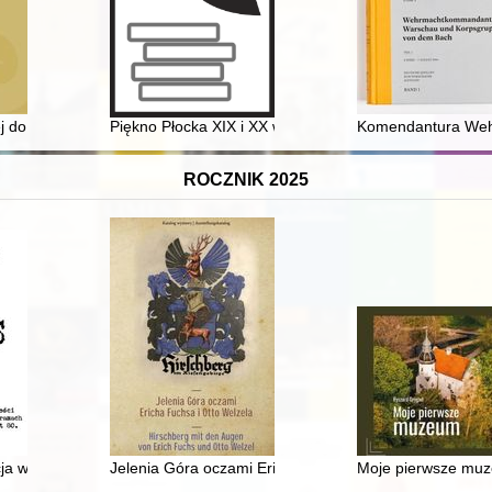
borku : kult obrazu a miejsce "sacrum"
j do Ziemi Lubuskiej : Kościół i region w re-konstrukcji
Piękno Płocka XIX i XX wieku na starych pocztówkach 
Komendantura Wehr
ROCZNIK 2025
a własnej aktywności twórczej i wystawienniczej w ramach ruchu kultury
Jelenia Góra oczami Ericha Fuchsa i Otto Welzela = H
Moje pierwsze mu