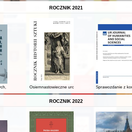
ROCZNIK 2021
ra z 1863 r. - w Koninie
ch, internowanych i deportowanych z Górnego Śląska do ZSRR w 1945 
Osiemnastowieczne uroczystości z udziałem cudownych
Sprawozdanie z kon
ROCZNIK 2022