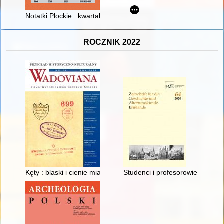
Notatki Płockie : kwartalnik Towarzystwa Naukowego Płockiego = 
ROCZNIK 2022
Kęty : blaski i cienie miasta w minionych wiekach : monografia
Studenci i profesorowie z Prus 