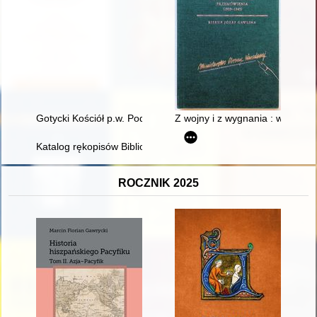
Gotycki Kościół p.w. Podwyższenia Krzyża Świętego w Przezm
Z wojny i z wygnania : wybór li
Katalog rękopisów Biblioteki Polskiej w Paryżu. T. 19,
ROCZNIK 2025