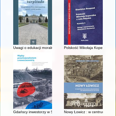
Uwagi o edukacji moralnej synów szlacheckich w XVI-wiecznej 
Polskość Mikołaja Kopernika z 
Gdańscy inwestorzy w Sopocie : prestiż finansowy i towarzyski
Nowy Łowicz : w centrum polig