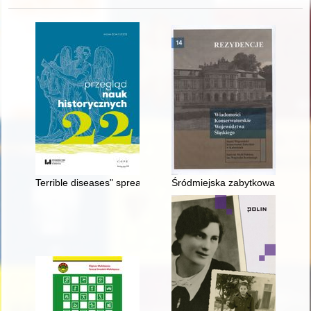
Terrible diseases" spreading among the Romans in "Res Gest
Śródmiejska zabytkowa "niespo