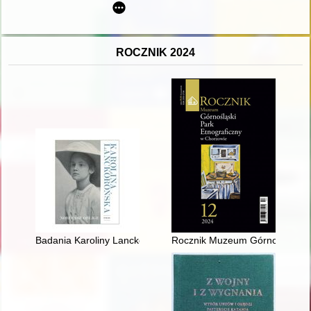
ROCZNIK 2024
Badania Karoliny Lanckorońskiej nad twórczością Michała Anio
Rocznik Muzeum Górnośląski Pa