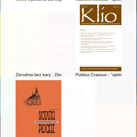
Zbrodnia bez kary : Złoczew 4 IX 1939
Publius Crassus - "optimus adu