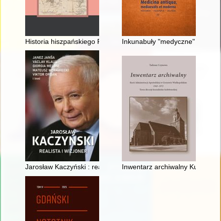
Historia hiszpańskiego Pacyfiku. T. 2,
Inkunabuły "medyczne" w zbiorz
Jarosław Kaczyński : realista i wizjoner
Inwentarz archiwalny Kurii Admi