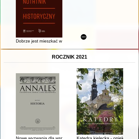
Dobrze jest mieszkać w Zaspie" : działalność społeczno-wych
ROCZNIK 2021
Nowe wyzwania dla współczesnej dyplomacji = New Challenge
Katedra kielecka - opiekunka S