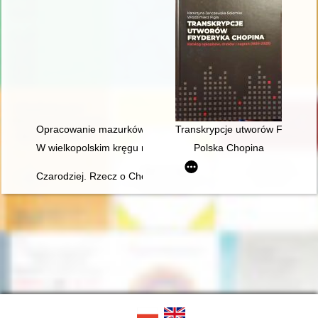
Opracowanie mazurków Chopina w redakcji Zygmunta Stojowski
Transkrypcje utworów Fryderyka
W wielkopolskim kręgu rodziny Fryderyka Chopina
Polska Chopina
Czarodziej. Rzecz o Chopinie [1810-1849]