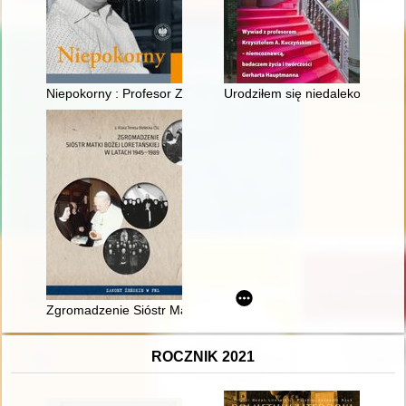
Niepokorny : Profesor Zbigniew Wójcik - patriota, strażnik pami
Urodziłem się niedaleko willi 
Zgromadzenie Sióstr Matki Bożej Loretańskiej w latach 1945-
ROCZNIK 2021