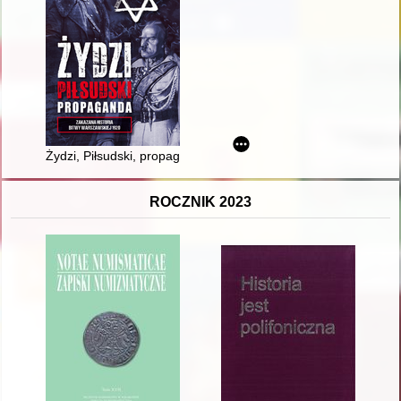
Żydzi, Piłsudski, propaganda : zakazana historia bitwy warsza
ROCZNIK 2023