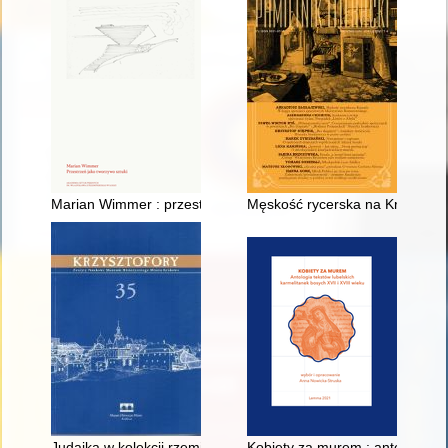
Marian Wimmer : przestrzeń jako tworzywo sztuki
Męskość rycerska na Kresach
Judaika w kolekcji rzemiosła artystycznego Muzeum Książąt C
Kobiety za murem : antologia te