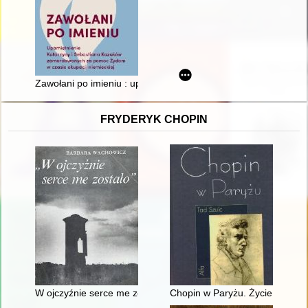
Zawołani po imieniu : upamiętnienie Katarzyny i Sebastiana
FRYDERYK CHOPIN
W ojczyźnie serce me zostało". Szlakiem Mickiewicza, Słowa
Chopin w Paryżu. Życie i epoka