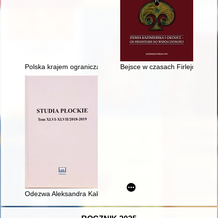
Polska krajem ograniczanej wolności gospodarczej po zakończe
Bejsce w czasach Firlejów
Odezwa Aleksandra Kakowskiego, arcybiskupa warszawskiego, 