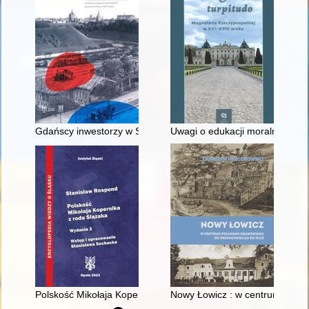
Gdańscy inwestorzy w Sopocie : prestiż finansowy i towarzyski
Uwagi o edukacji moralnej synó
Polskość Mikołaja Kopernika z rodu Ślązaka
Nowy Łowicz : w centrum polig