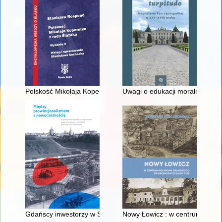
Polskość Mikołaja Kopernika z rodu Ślązaka
Uwagi o edukacji moralnej synó
Gdańscy inwestorzy w Sopocie : prestiż finansowy i towarzyski
Nowy Łowicz : w centrum polig