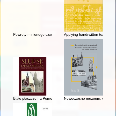
Powroty minionego czasu - recenzja]
Applying handrwitten text recog
Białe płaszcze na Pomorzu : metody ekspansji Zakonu Krzyżac
Nowoczesne muzeum, czyli Muz