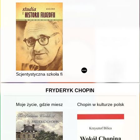
Scjentystyczna szkoła filozofii marksistowskiej w Polsce i rewiz
FRYDERYK CHOPIN
Moje życie, gdzie mieszka B[r]zowski?" - glosa do datowania 
Chopin w kulturze polskiej