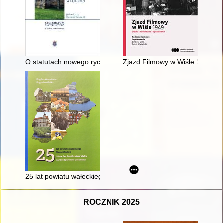
O statutach nowego rycerstwa = On the statutes of the new kn
Zjazd Filmowy w Wiśle 1949 : ź
25 lat powiatu wałeckiego : śladami historii = 25 Jahre des L
ROCZNIK 2025