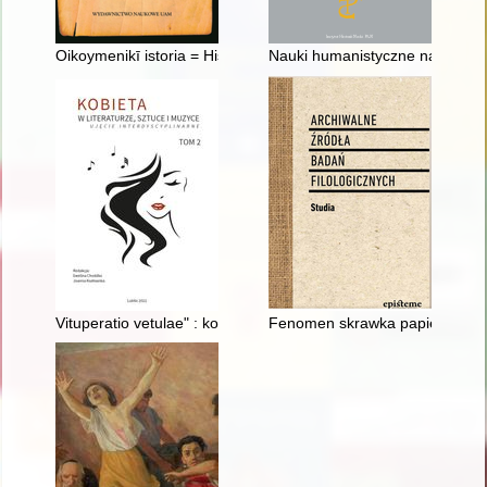
Oikoymenikī istoria = Historia powszechna
Nauki humanistyczne na Uniwer
Vituperatio vetulae" : kobieca starość jako przedmiot refleksji 
Fenomen skrawka papieru i nie 