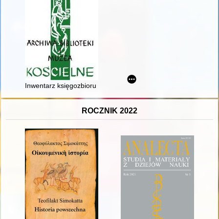
Inwentarz księgozbioru biskupa diecezji lubelskiej Mateusza W
ROCZNIK 2022