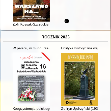
Zofii Kossak-Szczuckiej Konrad Żegota
ROCZNIK 2023
W pałacu, w mundurze i w lesie : 60 lat Technikum Leśnego w M
Polityka historyczna współczesn
Koegzystencja polskiego podziemia z tzw. "ludowym" Wojskiem 
Zefiryn Jędrzyński (1930-2019),