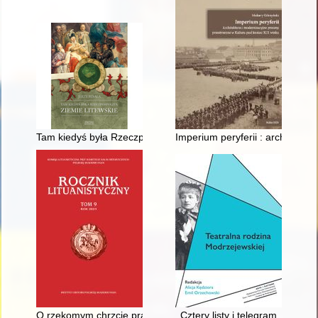
Tam kiedyś była Rzeczpospolita : ziemie litewskie
Imperium peryferii : architektu
O rzekomym chrzcie prawosławnym Jagiełły : (polemika z hip
Cztery listy i telegram