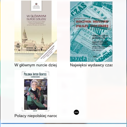
W głównym nurcie dziejów : Katedra Wniebowzięcia NMP w Gor
Najwięksi wydawcy czasopism w P
Polacy niepolskiej narodowości a formowanie się Armii Pols