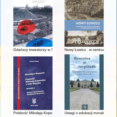
Gdańscy inwestorzy w Sopocie : prestiż finansowy i towarzyski
Nowy Łowicz : w centrum polig
Polskość Mikołaja Kopernika z rodu Ślązaka
Uwagi o edukacji moralnej synó