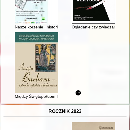
Nasze korzenie : historia kształtowania się nazwisk w Woli Zgł
Oglądanie czy zwiedzanie? : "C
Między Świętopełkiem II a Krzyżakami : trzynastowieczne dzie
ROCZNIK 2023