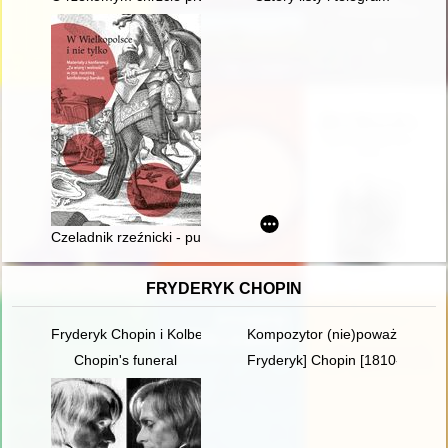
Czeladnik rzeźnicki - pułkownikiem : kilka słów o Antonim Mor
FRYDERYK CHOPIN
Fryderyk Chopin i Kolbergowie. Wspomnienia i inspiracje
Kompozytor (nie)poważny. Poc
Chopin's funeral
Fryderyk] Chopin [1810-1849] i