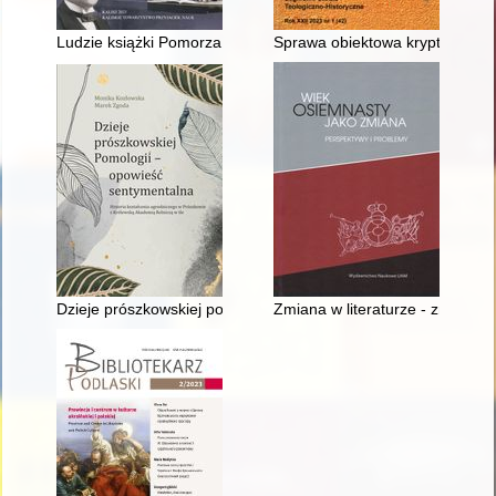
Ludzie książki Pomorza Zachodniego (2013-2023) : funkcje po
Sprawa obiektowa kryptonim "mi
Dzieje prószkowskiej pomologii : opowieść sentymentalna : hi
Zmiana w literaturze - zmiana l