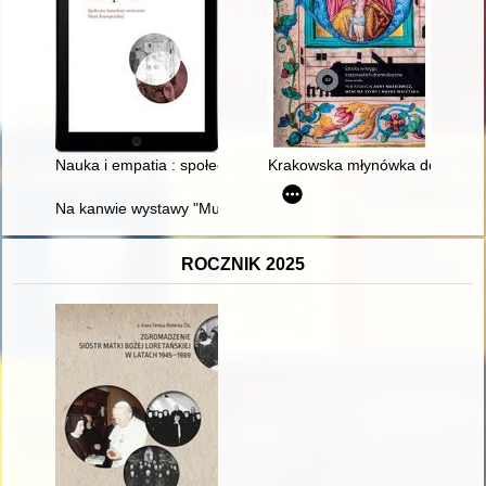
Nauka i empatia : społeczne konteksty twórczości Marii Konopn
Krakowska młynówka dominikańsk
Na kanwie wystawy "Muzyczne konfrontacje. Przed wielkim ju
ROCZNIK 2025