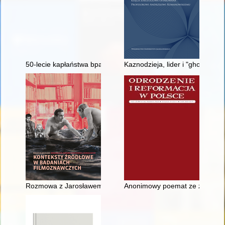
50-lecie kapłaństwa bpa Edwarda Białogłowskiego
Kaznodzieja, lider i "ghostwrit
Rozmowa z Jarosławem Czembrowskim (Dyrektorem Biblioteki PW
Anonimowy poemat ze zbiorów Bi