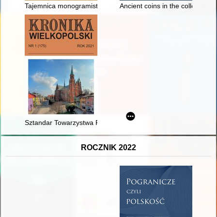
Tajemnica monogramisty HK : próba ustalenia tożsamości i char
Ancient coins in the collection
Sztandar Towarzystwa Przemysłowego w Ratajach w zbiorach 
ROCZNIK 2022