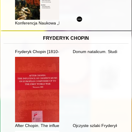
Konferencja Naukowa „Romantyzm i tradycja romantyczna w kulturz
FRYDERYK CHOPIN
Fryderyk Chopin [1810-1949] wśród Polaków na obczyźnie
Donum natalicum. Studia Thadd
After Chopin. The influence of Chopin's music on European com
Ojczyste szlaki Fryderyka Chop