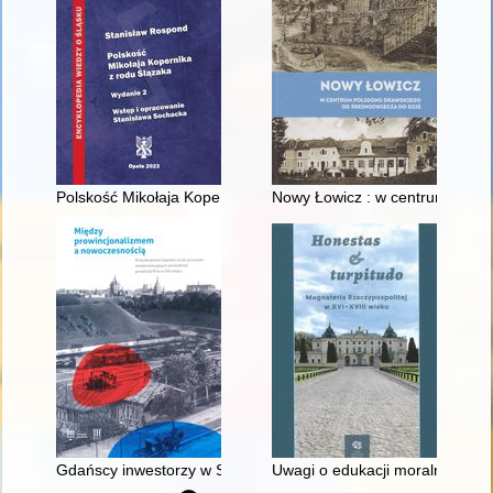
Polskość Mikołaja Kopernika z rodu Ślązaka
Nowy Łowicz : w centrum polig
Gdańscy inwestorzy w Sopocie : prestiż finansowy i towarzyski
Uwagi o edukacji moralnej synó