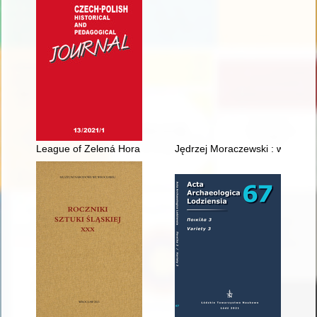
League of Zelená Hora and the Jagiellonian Candidacy for t
Jędrzej Moraczewski : wspomnien