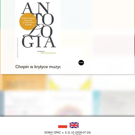
Chopin w krytyce muzycznej (do I wojny światowej). Antologia
SOWA OPAC v. 6.11.10 (2026-07-24)