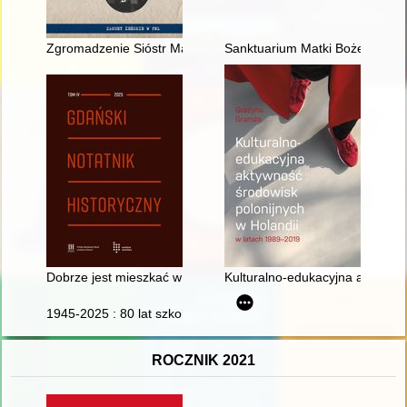
Zgromadzenie Sióstr Matki Bożej Loretańskiej w latach 1945-
Sanktuarium Matki Bożej Pocies
Dobrze jest mieszkać w Zaspie" : działalność społeczno-wych
Kulturalno-edukacyjna aktywnoś
1945-2025 : 80 lat szkolnictwa leśnego w Goraju : monografia 
ROCZNIK 2021