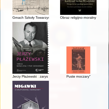
Gmach Szkoły Towarzystwa Przyjaciół Dzieci : summa doświa
Obraz religijno-moralny narodu
Jerzy Płażewski : zarys biografii
Puste moczary"