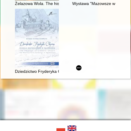
Żelazowa Wola. The history of Chopin's birthplace
Wystawa "Mazowsze w czasach C
Dziedzictwo Fryderyka Chopina. Kolekcja Boutroux-Ferra w Va