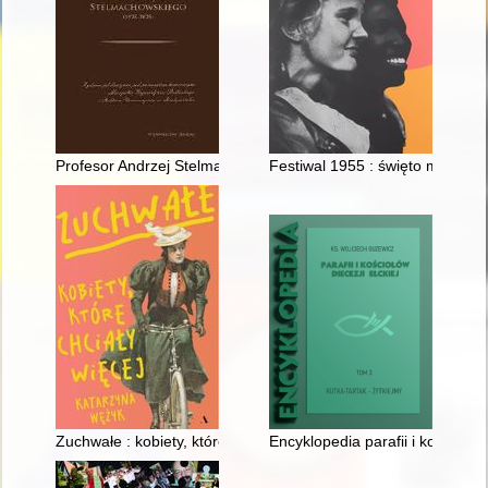
Profesor Andrzej Stelmachowski w służbie Polonii i Polaków z 
Festiwal 1955 : święto młodości
Zuchwałe : kobiety, które chciały więcej
Encyklopedia parafii i kościołów d