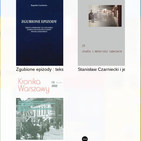
Zgubione epizody : teksty z przełomu XX i XXI wieku, którym n
Stanisław Czarniecki i jego zas