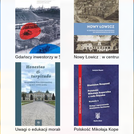
Gdańscy inwestorzy w Sopocie : prestiż finansowy i towarzyski
Nowy Łowicz : w centrum polig
Uwagi o edukacji moralnej synów szlacheckich w XVI-wiecznej 
Polskość Mikołaja Kopernika z 