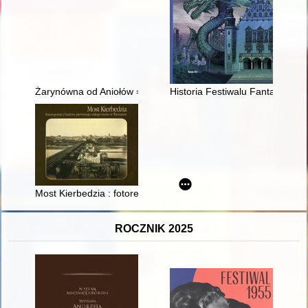
Żarynówna od Aniołów = Żarynówna from the Angels
Historia Festiwalu Fantastyki P
Most Kierbedzia : fotoreportaż z budowy pierwszego stałego 
ROCZNIK 2025