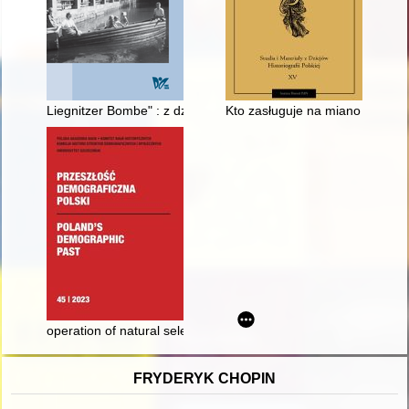
Liegnitzer Bombe" : z dziejów sławnego piernika w świetle źród
Kto zasługuje na miano wybitneg
operation of natural selection through differential mortality 
FRYDERYK CHOPIN