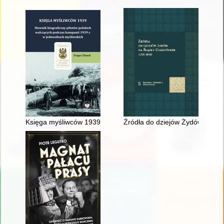
Księga myśliwców 1939 : słownik biograficzny pilotów polskic
Źródła do dziejów Żydów na Śl