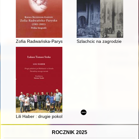
Zofia Radwańska-Paryska (1901-2001) : próba biografii
Szlachcic na zagrodzie równy wo
Lili Haber : drugie pokolenie po Holokauście w Izraelu : naro
ROCZNIK 2025