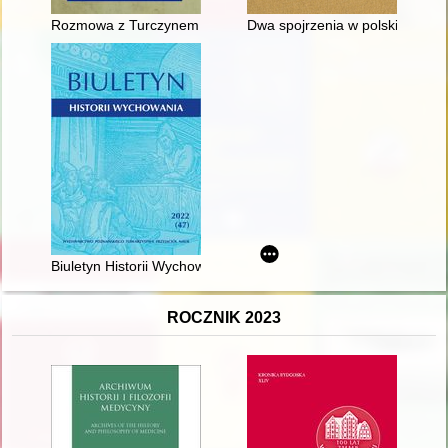
Rozmowa z Turczynem o wierze krześcijańskiej i o tajności Trój
Dwa spojrzenia w polskiej fotogr
Biuletyn Historii Wychowania. [Nr] 47 (2022), Uczniowie - uczenn
ROCZNIK 2023