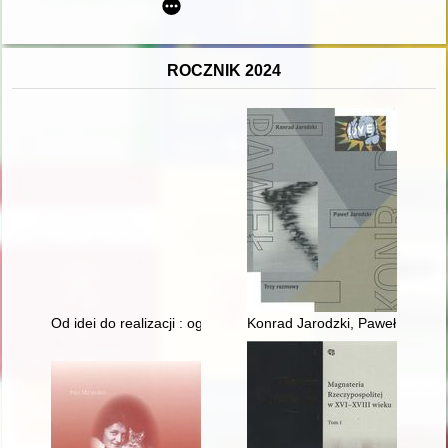
ROCZNIK 2024
Od idei do realizacji : ogrody dziecięce im. W. E. Raua w War
Konrad Jarodzki, Paweł Jarodzk