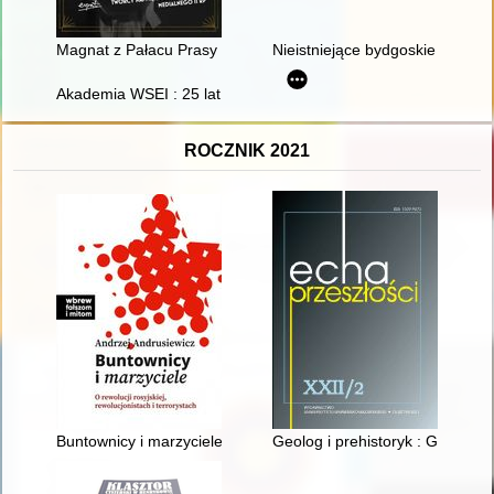
Magnat z Pałacu Prasy : opowieść o Marianie Dąbrowskim, tw
Nieistniejące bydgoskie pomniki
Akademia WSEI : 25 lat
ROCZNIK 2021
Buntownicy i marzyciele : o rewolucji rosyjskiej, rewolucjonistac
Geolog i prehistoryk : Gottlieb 