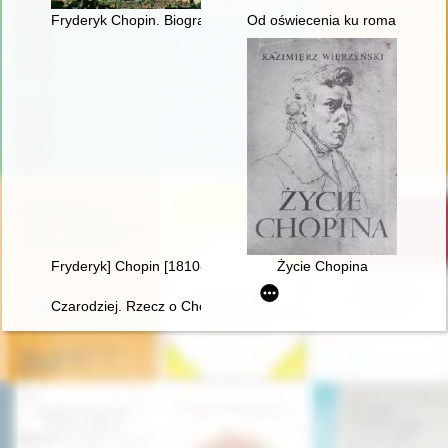
Fryderyk Chopin. Biografia ilustrowana
Od oświecenia ku romantyzmowi i 
Fryderyk] Chopin [1810-1849]. Człowiek, dzieło, rezonans
Życie Chopina
Czarodziej. Rzecz o Chopinie [1810-1849]