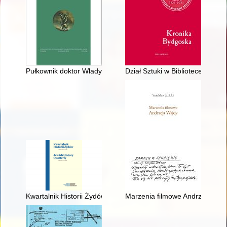
Pułkownik doktor Władysław Gergovich (1893-1951) : biografia 
Dział Sztuki w Bibliotece Miejs
Kwartalnik Historii Żydów = Jewish History Quarterly. 2023 nr 2
Marzenia filmowe Andrzeja Waj