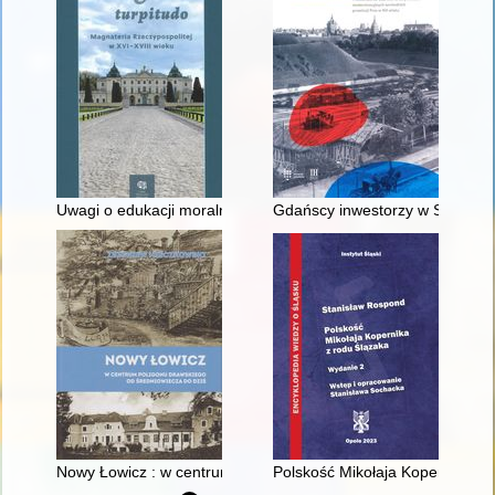
Uwagi o edukacji moralnej synów szlacheckich w XVI-wiecznej 
Gdańscy inwestorzy w Sopocie :
Nowy Łowicz : w centrum poligonu drawskiego od średniowiecz
Polskość Mikołaja Kopernika z 