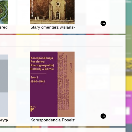
tycznej
średniowiecznym Santoku : od drugiej połowy VIII do XV wieku
Stary cmentarz wiślański. T. 1,
wództwa lubuskiego. T. 12,
yrygent i pedagog
Korespondencja Poselstwa Rzeczypospolitej Polskiej w 