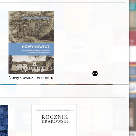
acheckich w XVI-wiecznej Rzeczypospolitej
Nowy Łowicz : w centrum poligonu drawskiego od średniowiecza d