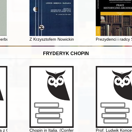
I Rzeczypospolitej
erbu Wilczekosy w rodzie Prusów : od Będkowa w ziemi łęczyckiej do 
Z Krzysztofem Nowickim rozmawia Hanna Kowalewska
Prezydenci i radc
FRYDERYK CHOPIN
a z Chopinem" w Muzeum Niepodległości
Chopin in Italia. (Conferenze tenute nella Bibliotheca 
Prof. Ludwik Konce