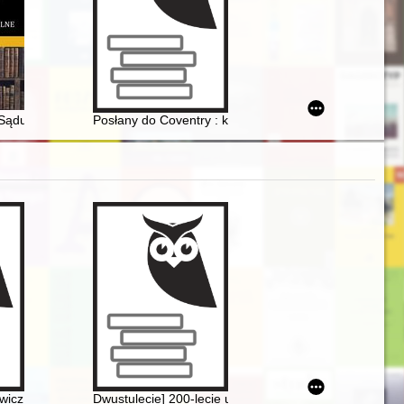
ekspansji na Wschód w XIV-XVII w
-Marszałek
y Sądu Obwodowego w Rzeszowie (1855-1891)
Posłany do Coventry : ksiądz prałat Celestyn Sowińsk
e Centre di Studia a Roma dell' Accademia Polacca delle Scienze il 6 gi
wicz (1790-1857). Nauczyciel Fryderyka Chopina
Dwustulecie] 200-lecie urodzin Fryderyka Chopina