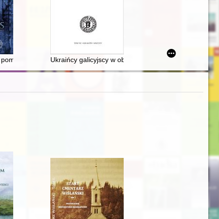
kiego w Szczecinie o funkcjonowaniu Kościoła katolickiego na Pomo
ania Stanisława Augusta (1764-1793)
with ferrules in the Przeworsk culture
i pomocy udzielanej Żydom podczas okupacji niemieckiej w aktach po
Ukraińcy galicyjscy w obozie internowanych nr I Dąbie