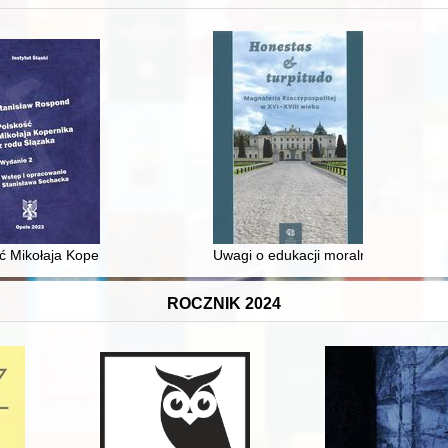
 i towarzyski lokalnego mieszczaństwa w 2. poł. XIX w
ć Mikołaja Kopernika z rodu Ślązaka
Uwagi o edukacji moralnej synów szl
ROCZNIK 2024