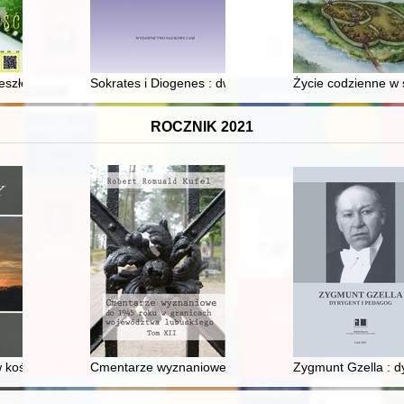
ar and their humans
eszłość i teraźniejszość
Sokrates i Diogenes : dwie antyczne metody edukacji e
Życie codzienne w 
ROCZNIK 2021
nia styczniowego 1863-1864 - recenzja]
 kościołach Polskiego Spisza
Cmentarze wyznaniowe do 1945 roku w granicach woje
Zygmunt Gzella : d