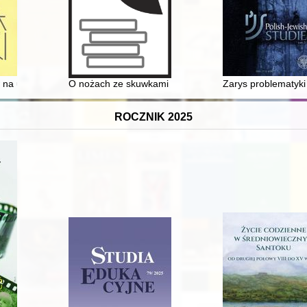
ścielnych" źródłem wiedzy Wydziału do spraw Wyznań Urzędu Wojewódz
 na urzędy w sądach ziemskich województwa kaliskiego w dobie panow
O nożach ze skuwkami w kulturze przeworskiej = Knives 
Zarys problematyk
ROCZNIK 2025