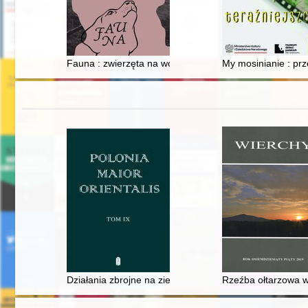
Fauna : zwierzęta na wojnie i ich ludzie = animals at w
My mosinianie : prz
Działania zbrojne na ziemi konińskiej w czasie powsta
Rzeźba ołtarzowa w