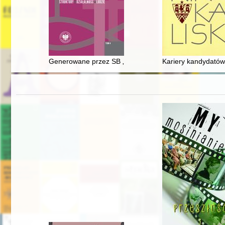
Generowane przez SB „informacje dotyczące imprez ko
Kariery kandydatów