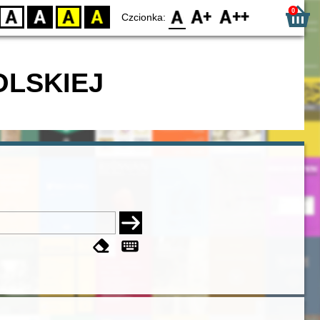
0
D
BW
YB
BY
F0
F1
F2
Czcionka:
OLSKIEJ