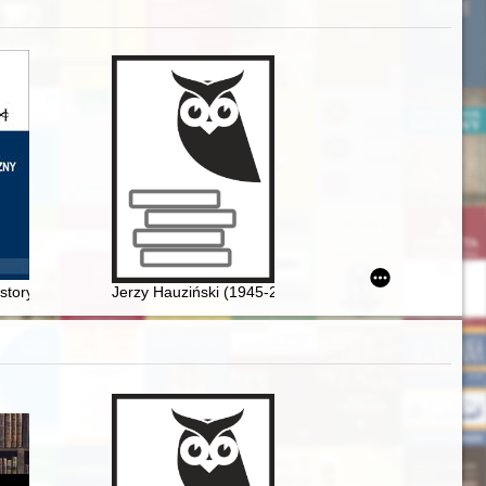
istoryczny Sobótka. R. 77, nr 3 (2022)
Jerzy Hauziński (1945-2021)