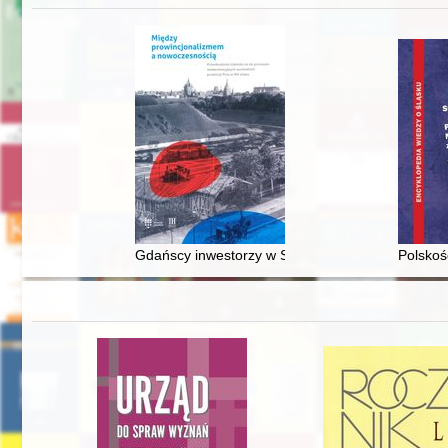
Gdańscy inwestorzy w Sopocie : prestiż finansowy
Polskoś