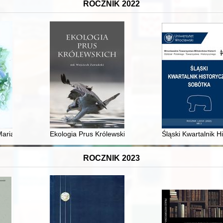
ROCZNIK 2022
nkistowskiej
Maria Celina od Ofiarowania NMP, klaryska (1878-1897)
Ekologia Prus Królewskich
Śląski Kwartalnik H
ROCZNIK 2023