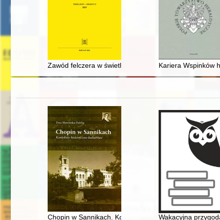
Zawód felczera w świetle przepisów obowiązujących w I
Kariera Wspinków h
Chopin w Sannikach. Konteksty historyczno-kulturowe
Wakacyjna przygod