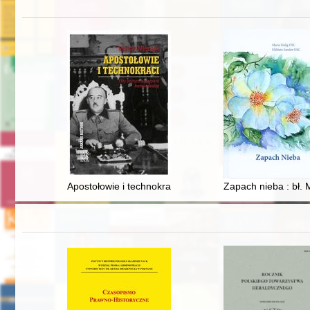
Apostołowie i technokraci : elity polityczne Hiszpanii fra
Zapach nieba : bł. 