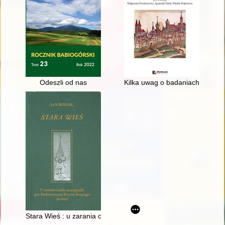
Odeszli od nas
Kilka uwag o badaniach nad ś
Stara Wieś : u zarania osady oraz parafii pw. Podwyższenia Kr