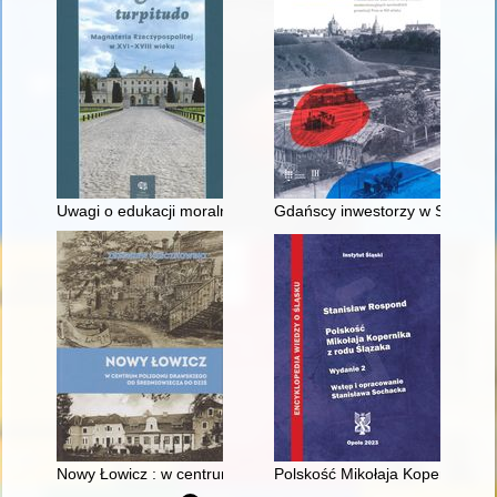
Uwagi o edukacji moralnej synów szlacheckich w XVI-wiecznej 
Gdańscy inwestorzy w Sopocie :
Nowy Łowicz : w centrum poligonu drawskiego od średniowiecz
Polskość Mikołaja Kopernika z 