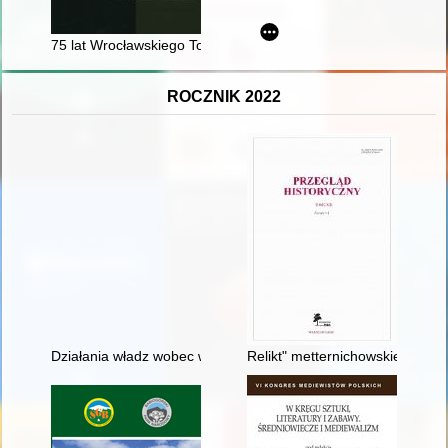
75 lat Wrocławskiego Towarzystwa Naukowego : 120 lat tradycj
ROCZNIK 2022
Działania władz wobec wychodźstwa z Galicji do Brazylii w ś
Relikt" metternichowskiej policj