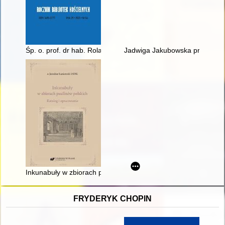
Śp. o. prof. dr hab. Roland Wojciech Prejs OFMCap (1956-202
Jadwiga Jakubowska profesor Po
Inkunabuły w zbiorach paulinów polskich : katalog i opracowan
FRYDERYK CHOPIN