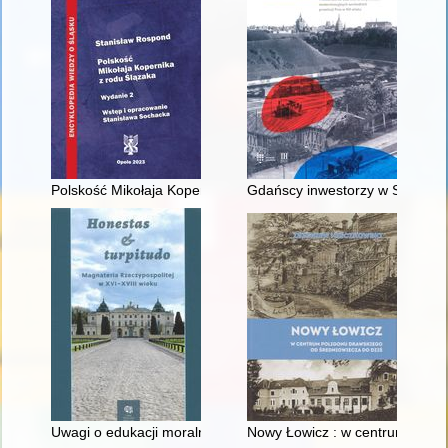
Polskość Mikołaja Kopernika z rodu Ślązaka
Gdańscy inwestorzy w Sopocie :
Uwagi o edukacji moralnej synów szlacheckich w XVI-wiecznej 
Nowy Łowicz : w centrum polig