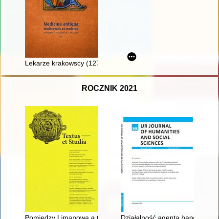
Lekarze krakowscy (1278-1400)
ROCZNIK 2021
Pomiędzy Limanową a Gorlicami : działania wojenne w Galicji Z
Działalność agenta handlowego 