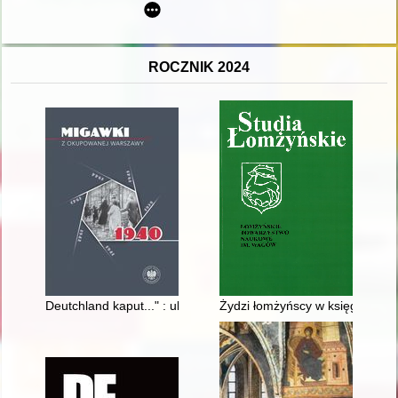
ROCZNIK 2024
Deutchland kaput..." : uliczna guerilla młodych warszawiaków
Żydzi łomżyńscy w księgach me