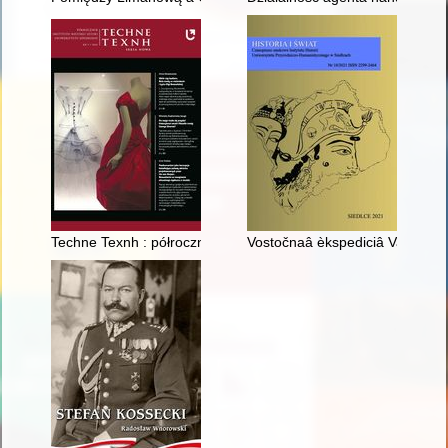
Techne Texnh : półrocznik Instytutu Historii Sztuki Uniwersytet
Vostočnaâ èkspediciâ Vaclava S